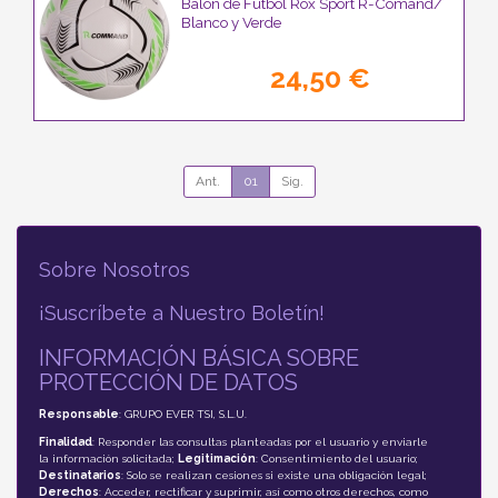
Balón de Fútbol Rox Sport R-Comand/
Blanco y Verde
24,50 €
Ant.
01
Sig.
Sobre Nosotros
¡Suscríbete a Nuestro Boletín!
INFORMACIÓN BÁSICA SOBRE
PROTECCIÓN DE DATOS
Responsable
: GRUPO EVER TSI, S.L.U.
Finalidad
: Responder las consultas planteadas por el usuario y enviarle
la información solicitada;
Legitimación
: Consentimiento del usuario;
Destinatarios
: Solo se realizan cesiones si existe una obligación legal;
Derechos
: Acceder, rectificar y suprimir, así como otros derechos, como