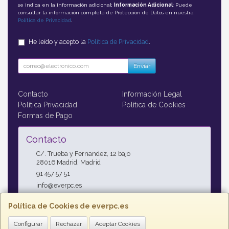
se indica en la información adicional;
Información Adicional
: Puede
consultar la información completa de Protección de Datos en nuestra
Política de Privacidad
.
He leído y acepto la
Política de Privacidad
.
Enviar
Contacto
Información Legal
Política Privacidad
Política de Cookies
Formas de Pago
Contacto
C/. Trueba y Fernandez, 12 bajo
28016
Madrid
,
Madrid
91 457 57 51
info@everpc.es
Política de Cookies de everpc.es
Horario
Configurar
Rechazar
Aceptar Cookies