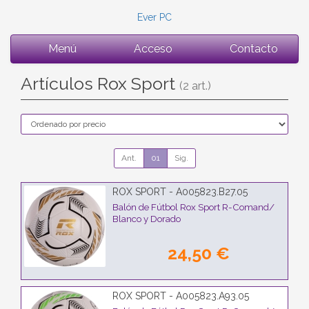
Ever PC
Menú
Acceso
Contacto
Artículos Rox Sport
(2 art.)
Ant.
01
Sig.
ROX SPORT - A005823.B27.05
Balón de Fútbol Rox Sport R-Comand/
Blanco y Dorado
24,50 €
ROX SPORT - A005823.A93.05