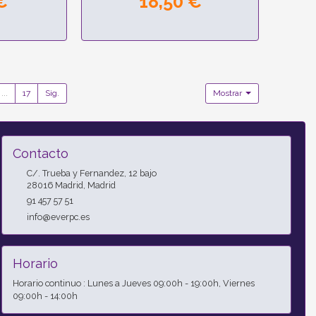
€
18,50 €
...
17
Sig.
Mostrar
Contacto
C/. Trueba y Fernandez, 12 bajo
28016
Madrid
,
Madrid
91 457 57 51
info@everpc.es
Horario
Horario continuo : Lunes a Jueves 09:00h - 19:00h, Viernes
09:00h - 14:00h