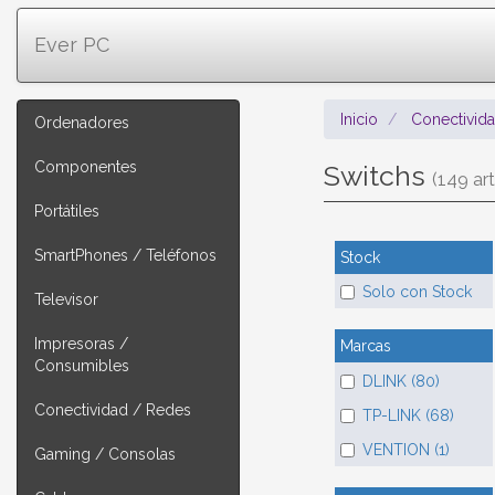
Ever PC
Inicio
Conectivid
Ordenadores
Componentes
Switchs
(149 art
Portátiles
SmartPhones / Teléfonos
Stock
Solo con Stock
Televisor
Impresoras /
Marcas
Consumibles
DLINK (80)
Conectividad / Redes
TP-LINK (68)
VENTION (1)
Gaming / Consolas