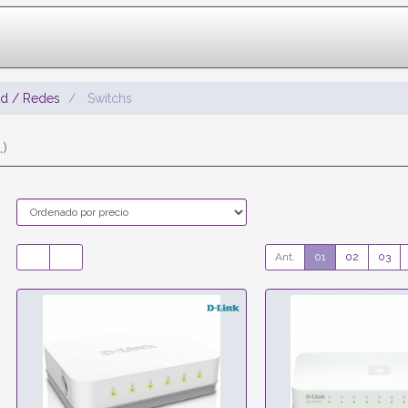
ad / Redes
Switchs
.)
Ant.
01
02
03