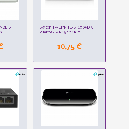
W-8E 8
Switch TP-Link TL-SF1005D 5
0
Puertos/ RJ-45 10/100
 €
10,75 €