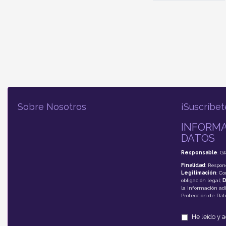
Sobre Nosotros
¡Suscríbet
INFORMA
DATOS
Responsable
: G
Finalidad
: Respon
Legitimación
: C
obligación legal;
D
la información adi
Protección de Da
He leído y 