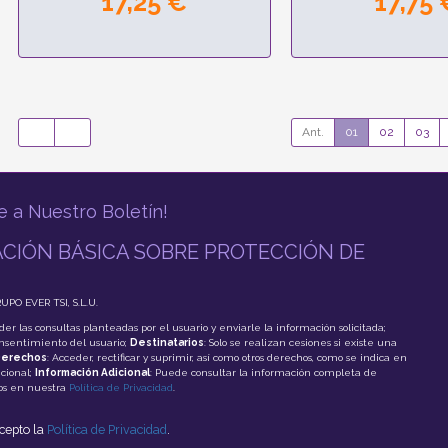
17,25 €
17,75 
Ant.
01
02
03
e a Nuestro Boletín!
CIÓN BÁSICA SOBRE PROTECCIÓN DE
RUPO EVER TSI, S.L.U.
der las consultas planteadas por el usuario y enviarle la información solicitada;
onsentimiento del usuario;
Destinatarios
: Solo se realizan cesiones si existe una
erechos
: Acceder, rectificar y suprimir, así como otros derechos, como se indica en
cional;
Información Adicional
: Puede consultar la información completa de
tos en nuestra
Política de Privacidad
.
acepto la
Política de Privacidad
.