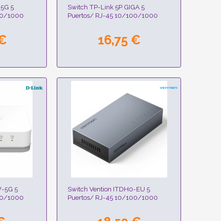
05G 5
Switch TP-Link 5P GIGA 5
00/1000
Puertos/ RJ-45 10/100/1000
 €
16,75 €
W-5G 5
Switch Vention ITDH0-EU 5
00/1000
Puertos/ RJ-45 10/100/1000