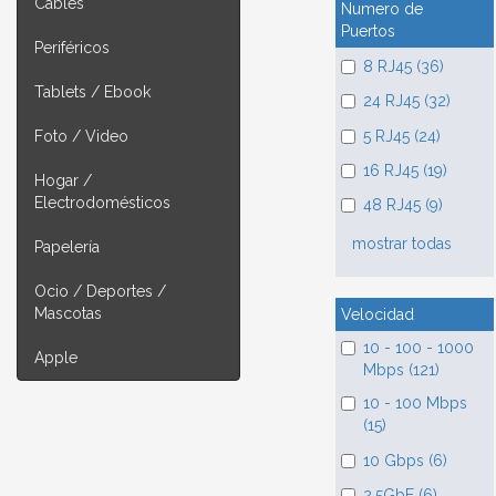
Cables
Numero de
Puertos
Periféricos
8 RJ45 (36)
Tablets / Ebook
24 RJ45 (32)
5 RJ45 (24)
Foto / Video
16 RJ45 (19)
Hogar /
Electrodomésticos
48 RJ45 (9)
mostrar todas
Papelería
Ocio / Deportes /
Mascotas
Velocidad
10 - 100 - 1000
Apple
Mbps (121)
10 - 100 Mbps
(15)
10 Gbps (6)
2.5GbE (6)