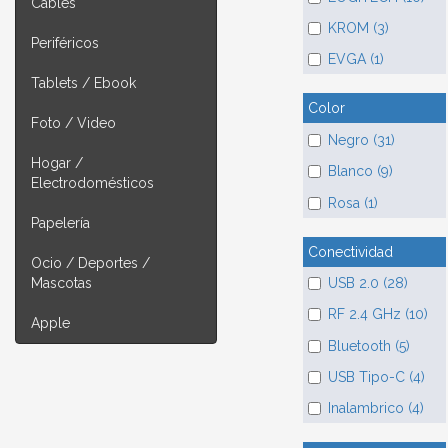
Cables
KROM (3)
Periféricos
EVGA (1)
Tablets / Ebook
Color
Foto / Video
Negro (31)
Hogar /
Blanco (9)
Electrodomésticos
Rosa (1)
Papelería
Conectividad
Ocio / Deportes /
USB 2.0 (28)
Mascotas
RF 2.4 GHz (10)
Apple
Bluetooth (5)
USB Tipo-C (4)
Inalambrico (4)