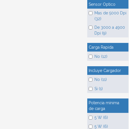
Sensor Optico
Mas de 5000 Dpi
(32)
De 3000 a 4900
Dpi (9)
Carga Rapida
No (12)
Incluye Cargador
No (11)
Si (1)
Potencia mínima
de carga
5 W (6)
5 W (6)