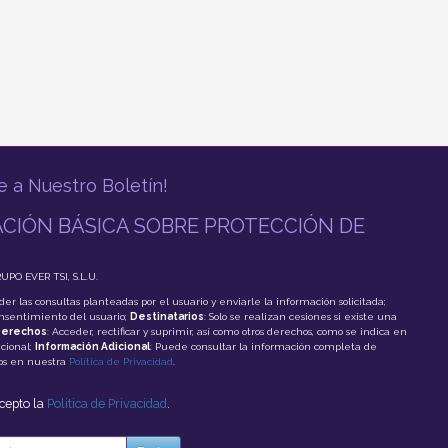
e a Nuestro Boletín!
CIÓN BÁSICA SOBRE PROTECCIÓN DE
RUPO EVER TSI, S.L.U.
der las consultas planteadas por el usuario y enviarle la información solicitada;
onsentimiento del usuario;
Destinatarios
: Solo se realizan cesiones si existe una
erechos
: Acceder, rectificar y suprimir, así como otros derechos, como se indica en
cional;
Información Adicional
: Puede consultar la información completa de
tos en nuestra
Política de Privacidad
.
acepto la
Política de Privacidad
.