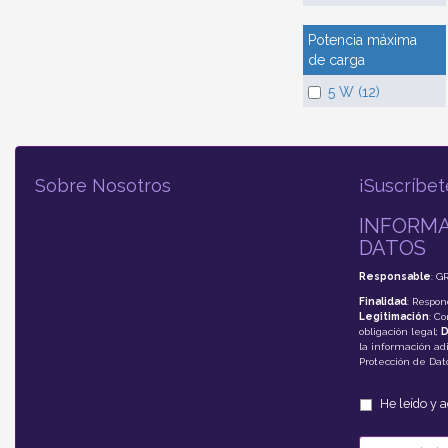
Potencia máxima
de carga
5 W (12)
Sobre Nosotros
¡Suscríbet
INFORMA
DATOS
Responsable
: G
Finalidad
: Respon
Legitimación
: C
obligación legal;
D
la información adi
Protección de Da
He leído y 