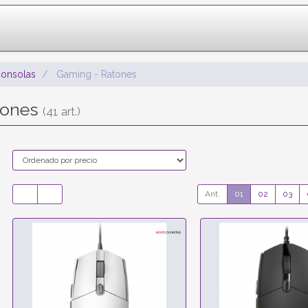
onsolas
Gaming - Ratones
tones
(41 art.)
Ant.
01
02
03