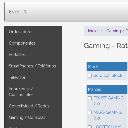
Ever PC
Inicio
Gaming / C
Ordenadores
Componentes
Gaming - Ra
Portátiles
SmartPhones / Teléfonos
Stock
Solo con Stock
Televisor
Impresoras /
Marcas
Consumibles
TRUST GAMING
(14)
Conectividad / Redes
MARS GAMING
Gaming / Consolas
(13)
LOGITECH (10)