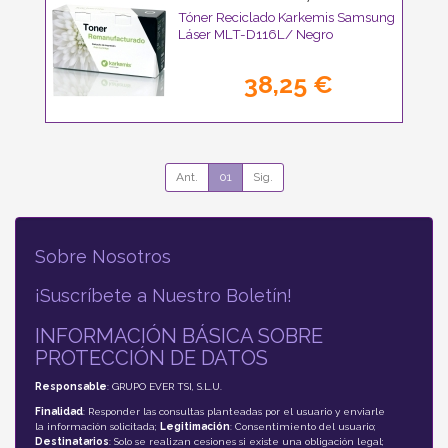
Tóner Reciclado Karkemis Samsung
Láser MLT-D116L/ Negro
38,25 €
Ant.
01
Sig.
Sobre Nosotros
¡Suscríbete a Nuestro Boletín!
INFORMACIÓN BÁSICA SOBRE
PROTECCIÓN DE DATOS
Responsable
: GRUPO EVER TSI, S.L.U.
Finalidad
: Responder las consultas planteadas por el usuario y enviarle
la información solicitada;
Legitimación
: Consentimiento del usuario;
Destinatarios
: Solo se realizan cesiones si existe una obligación legal;