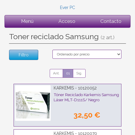
Ever PC
Menú
Acceso
Contacto
Toner reciclado Samsung
(2 art.)
Filtro
Ant.
01
Sig.
KARKEMIS - 10120052
Tóner Reciclado Karkemis Samsung
Láser MLT-D111S/ Negro
32,50 €
KARKEMIS - 10120070