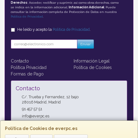
Derechos
: Acceder, rectificar y suprimir, así como otros derechos, como
se indica en la información adicional;
Información Adicional
: Puede
consultar la información completa de Protección de Datos en nuestra
Política de Privacidad
.
He leído y acepto la
Política de Privacidad
.
Enviar
Contacto
Información Legal
Política Privacidad
Política de Cookies
Formas de Pago
Contacto
C/. Trueba y Fernandez, 12 bajo
28016
Madrid
,
Madrid
91 457 57 51
info@everpc.es
Política de Cookies de everpc.es
Horario