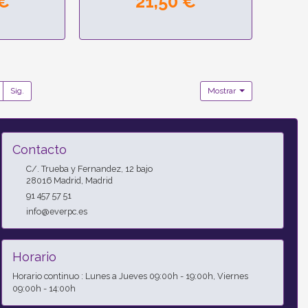
 €
21,50 €
Sig.
Mostrar
Contacto
C/. Trueba y Fernandez, 12 bajo
28016
Madrid
,
Madrid
91 457 57 51
info@everpc.es
Horario
Horario continuo : Lunes a Jueves 09:00h - 19:00h, Viernes
09:00h - 14:00h