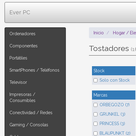
Ever PC
Inicio
Hogar / El
Ordenadores
Componentes
Tostadores
(1
Portátiles
SmartPhones / Teléfonos
Stock
Solo con Stock
Televisor
Impresoras /
Marcas
Consumibles
ORBEGOZO (7)
Conectividad / Redes
GRUNKEL (3)
PRINCESS (3)
Gaming / Consolas
BLAUPUNKT (2)