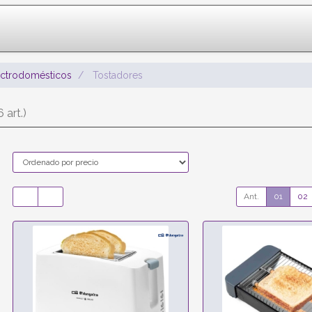
ectrodomésticos
Tostadores
6 art.)
Ant.
01
02