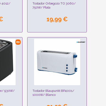
O 4012/
Tostador Orbegozo TO 3060/
750W/ Plata
 €
19,99 €
ter/ 930W/
Tostador Blaupunkt BP4001/
1000W/ Blanco