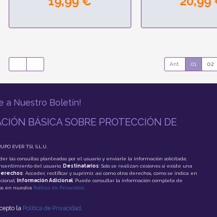
19,99 €
20,99
Ant.
01
02
e a Nuestro Boletín!
CIÓN BÁSICA SOBRE PROTECCIÓN DE
RUPO EVER TSI, S.L.U.
der las consultas planteadas por el usuario y enviarle la información solicitada;
onsentimiento del usuario;
Destinatarios
: Solo se realizan cesiones si existe una
erechos
: Acceder, rectificar y suprimir, así como otros derechos, como se indica en
cional;
Información Adicional
: Puede consultar la información completa de
tos en nuestra
Política de Privacidad
.
acepto la
Política de Privacidad
.