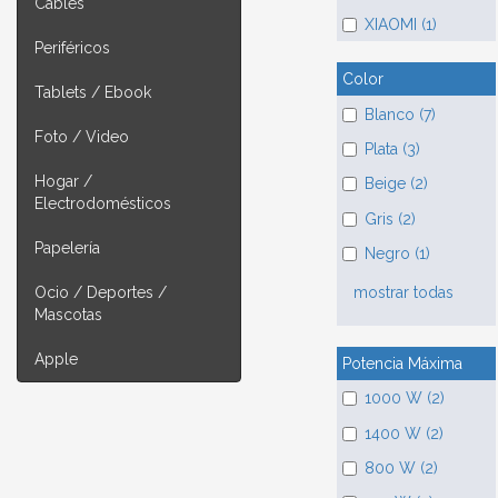
Cables
XIAOMI (1)
Periféricos
Color
Tablets / Ebook
Blanco (7)
Foto / Video
Plata (3)
Hogar /
Beige (2)
Electrodomésticos
Gris (2)
Papelería
Negro (1)
mostrar todas
Ocio / Deportes /
Mascotas
Apple
Potencia Máxima
1000 W (2)
1400 W (2)
800 W (2)