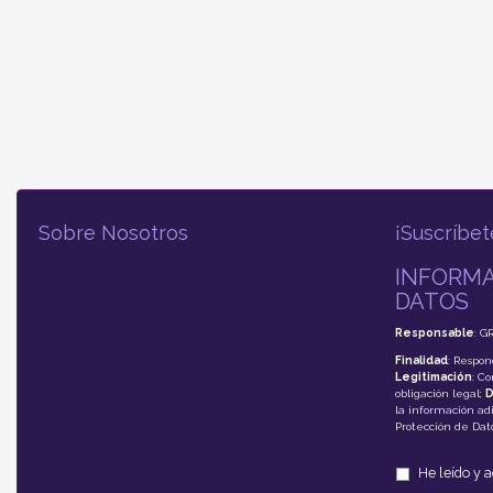
Sobre Nosotros
¡Suscríbet
INFORMA
DATOS
Responsable
: G
Finalidad
: Respon
Legitimación
: C
obligación legal;
D
la información adi
Protección de Da
He leído y 