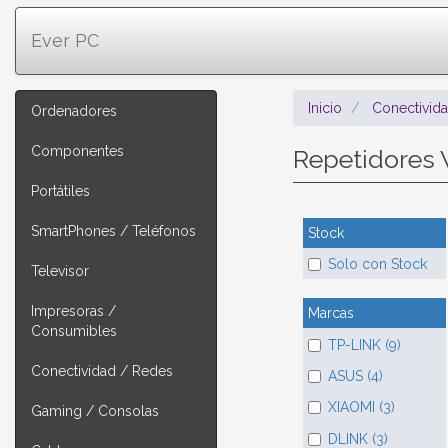
Ever PC
Inicio
Conectivid
Ordenadores
Componentes
Repetidores 
Portátiles
SmartPhones / Teléfonos
Stock
Solo con Stock
Televisor
Impresoras /
Marcas
Consumibles
TP-LINK (9)
Conectividad / Redes
ASUS (4)
XIAOMI (3)
Gaming / Consolas
DLINK (3)