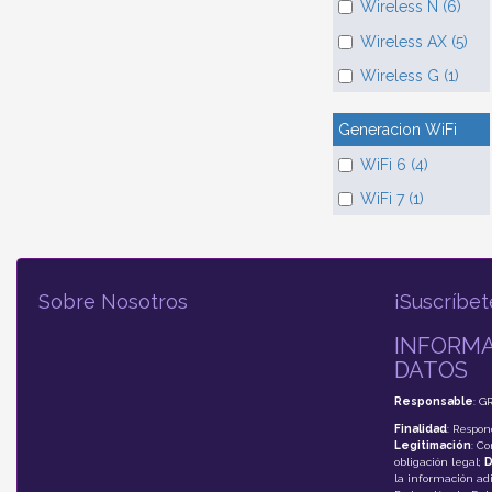
Wireless N (6)
Wireless AX (5)
Wireless G (1)
Generacion WiFi
WiFi 6 (4)
WiFi 7 (1)
Sobre Nosotros
¡Suscríbet
INFORMA
DATOS
Responsable
: G
Finalidad
: Respon
Legitimación
: C
obligación legal;
D
la información adi