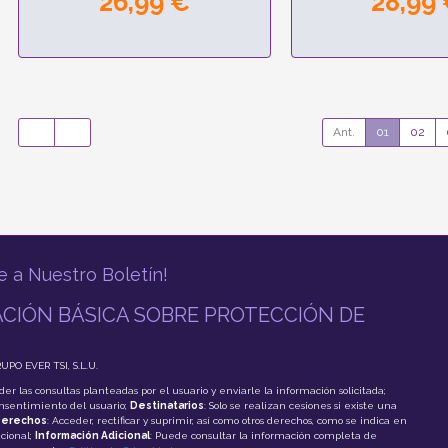
26,99 €
28,99
Ant.
01
02
e a Nuestro Boletín!
CIÓN BÁSICA SOBRE PROTECCIÓN DE
RUPO EVER TSI, S.L.U.
der las consultas planteadas por el usuario y enviarle la información solicitada;
onsentimiento del usuario;
Destinatarios
: Solo se realizan cesiones si existe una
erechos
: Acceder, rectificar y suprimir, así como otros derechos, como se indica en
cional;
Información Adicional
: Puede consultar la información completa de