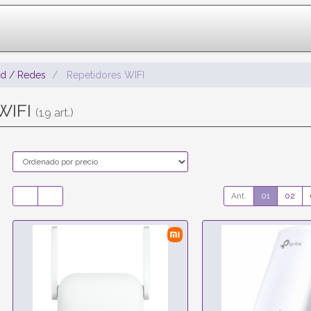
ad / Redes
Repetidores WIFI
WIFI
(19 art.)
Ant.
01
02