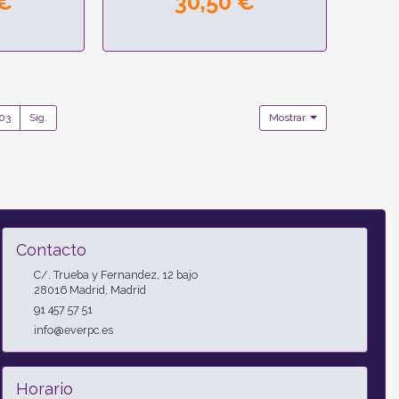
 €
30,50 €
03
Sig.
Mostrar
Contacto
C/. Trueba y Fernandez, 12 bajo
28016
Madrid
,
Madrid
91 457 57 51
info@everpc.es
Horario