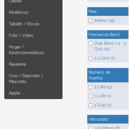
Cables
Para
Periféricos
Interior (19)
Tablets / Ebook
Frecuencia Band
Foto / Video
Dual Band 2.4 - 5
Hogar /
GHz (12)
Electrodomésticos
2.4 GHz (7)
Papelería
Numero de
Ocio / Deportes /
Puertos
Mascotas
1 LAN (15)
Apple
0 LAN (1)
1 RJ45 (1)
Velocidad
300 Mbps (8)