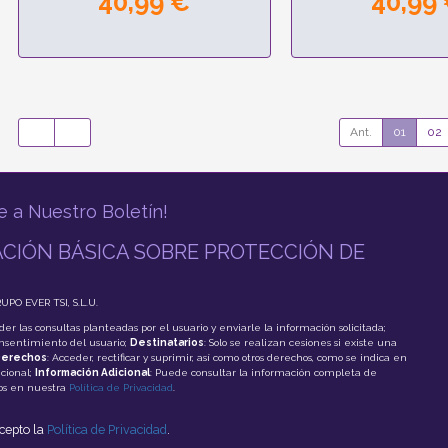
40,99 €
40,99
Ant.
01
02
e a Nuestro Boletín!
CIÓN BÁSICA SOBRE PROTECCIÓN DE
RUPO EVER TSI, S.L.U.
der las consultas planteadas por el usuario y enviarle la información solicitada;
onsentimiento del usuario;
Destinatarios
: Solo se realizan cesiones si existe una
erechos
: Acceder, rectificar y suprimir, así como otros derechos, como se indica en
cional;
Información Adicional
: Puede consultar la información completa de
tos en nuestra
Política de Privacidad
.
acepto la
Política de Privacidad
.