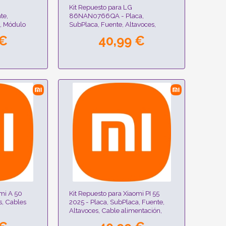
Kit Repuesto para LG
te,
86NAN0766QA - Placa,
x, Módulo
SubPlaca, Fuente, Altavoces,
Cables Flex, Módulo WIFI,
 €
40,99 €
Receptor IR
omi A 50
Kit Repuesto para Xiaomi PI 55
s, Cables
2025 - Placa, SubPlaca, Fuente,
Altavoces, Cable alimentación,
Cables Flex, Módulo WIFI,