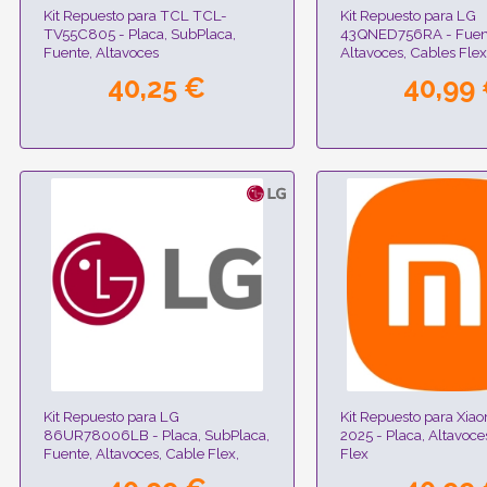
Kit Repuesto para TCL TCL-
Kit Repuesto para LG
TV55C805 - Placa, SubPlaca,
43QNED756RA - Fuen
Fuente, Altavoces
Altavoces, Cables Fle
WIFI
40,25 €
40,99
Kit Repuesto para LG
Kit Repuesto para Xia
86UR78006LB - Placa, SubPlaca,
2025 - Placa, Altavoce
Fuente, Altavoces, Cable Flex,
Flex
Modulo Wifi, Receptor IR