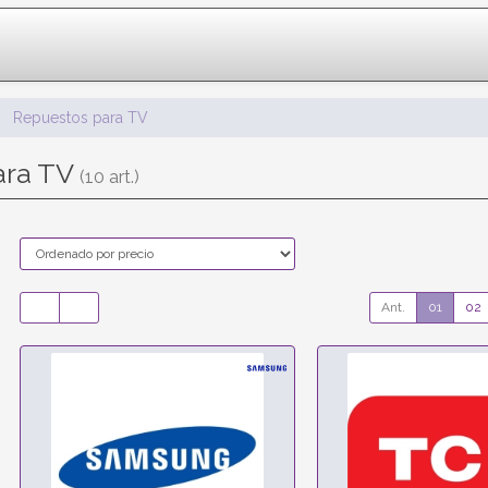
Repuestos para TV
ara TV
(10 art.)
Ant.
01
02