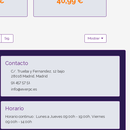
 €
40,99 €
Receptor IR
Sig.
Mostrar
Contacto
C/. Trueba y Fernandez, 12 bajo
28016
Madrid
,
Madrid
91 457 57 51
info@everpc.es
Horario
Horario continuo : Lunes a Jueves 09:00h - 19:00h, Viernes
09:00h - 14:00h