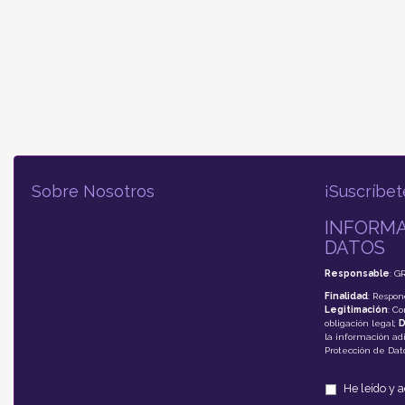
Sobre Nosotros
¡Suscríbet
INFORMA
DATOS
Responsable
: G
Finalidad
: Respon
Legitimación
: C
obligación legal;
D
la información adi
Protección de Da
He leído y 