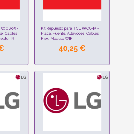
L 50C805 -
Kit Repuesto para TCL 55C845 -
te, Cables
Placa, Fuente, Altavoces, Cables
eptor IR
Flex, Módulo WIFI
 €
40,25 €