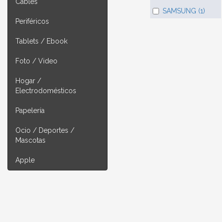
Cables
SAMSUNG (1)
Periféricos
Tablets / Ebook
Foto / Video
Hogar /
Electrodomésticos
Papelería
Ocio / Deportes /
Mascotas
Apple