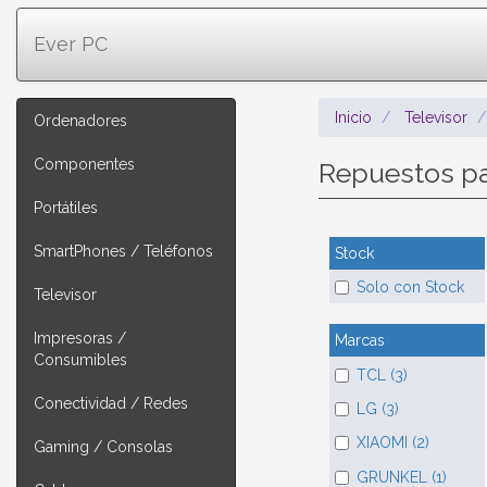
Ever PC
Inicio
Televisor
Ordenadores
Componentes
Repuestos p
Portátiles
SmartPhones / Teléfonos
Stock
Solo con Stock
Televisor
Impresoras /
Marcas
Consumibles
TCL (3)
Conectividad / Redes
LG (3)
XIAOMI (2)
Gaming / Consolas
GRUNKEL (1)