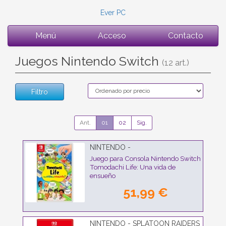
Ever PC
Menú
Acceso
Contacto
Juegos Nintendo Switch
(12 art.)
Filtro
Ant.
01
02
Sig.
NINTENDO -
Juego para Consola Nintendo Switch
Tomodachi Life: Una vida de
ensueño
51,99 €
NINTENDO - SPLATOON RAIDERS