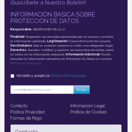
¡Suscríbete a Nuestro Boletín!
INFORMACIÓN BÁSICA SOBRE
PROTECCIÓN DE DATOS
Responsable
: GRUPO EVER TSI, S.L.U.
Finalidad
: Responder las consultas planteadas por el usuario y enviarle
la información solicitada;
Legitimación
: Consentimiento del usuario;
Destinatarios
: Solo se realizan cesiones si existe una obligación legal;
Derechos
: Acceder, rectificar y suprimir, así como otros derechos, como
se indica en la información adicional;
Información Adicional
: Puede
consultar la información completa de Protección de Datos en nuestra
Política de Privacidad
.
He leído y acepto la
Política de Privacidad
.
Enviar
Contacto
Información Legal
Política Privacidad
Política de Cookies
Formas de Pago
Contacto