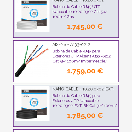
NANO CABLE - 10.20.0302
Bobina de Cable RJ45 UTP
Nanocable 10.20.0302 Cat.5e/
100m/ Gris
1.745,00 €
AISENS - A133-0212
Bobina de Cable RJ45 para
Exteriores UTP Aisens A133-0212
Cat.5e/ 100m/ Impermeable/
Negro
1.759,00 €
NANO CABLE - 10.20.0302-EXT-
BK
Bobina de Cable RJ45 para
Exteriores UTP Nanocable
10.20.0302-EXT-BK Cat.5e/ 100m/
Impermeable/ Negro
1.785,00 €