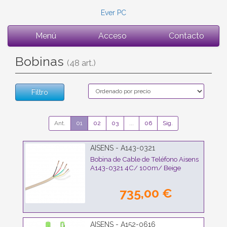
Ever PC
Menú
Acceso
Contacto
Bobinas
(48 art.)
Filtro
Ant.
01
02
03
...
06
Sig.
AISENS - A143-0321
Bobina de Cable de Teléfono Aisens
A143-0321 4C/ 100m/ Beige
735,00 €
AISENS - A152-0616