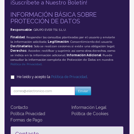
¡Suscríbete a Nuestro Boletín!
INFORMACIÓN BÁSICA SOBRE
PROTECCIÓN DE DATOS
Responsable
: GRUPO EVER TSI, S.L.U.
Finalidad
: Responder las consultas planteadas por el usuario y enviarle
la información solicitada;
Legitimación
: Consentimiento del usuario;
Destinatarios
: Solo se realizan cesiones si existe una obligación legal;
Derechos
: Acceder, rectificar y suprimir, así como otros derechos, como
se indica en la información adicional;
Información Adicional
: Puede
consultar la información completa de Protección de Datos en nuestra
Política de Privacidad
.
He leído y acepto la
Política de Privacidad
.
Enviar
Contacto
Información Legal
Política Privacidad
Política de Cookies
Formas de Pago
Contacto