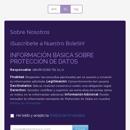
Ant.
01
Sig.
Sobre Nosotros
¡Suscríbete a Nuestro Boletín!
INFORMACIÓN BÁSICA SOBRE
PROTECCIÓN DE DATOS
Responsable
: GRUPO EVER TSI, S.L.U.
Finalidad
: Responder las consultas planteadas por el usuario y enviarle
la información solicitada;
Legitimación
: Consentimiento del usuario;
Destinatarios
: Solo se realizan cesiones si existe una obligación legal;
Derechos
: Acceder, rectificar y suprimir, así como otros derechos, como
se indica en la información adicional;
Información Adicional
: Puede
consultar la información completa de Protección de Datos en nuestra
Política de Privacidad
.
He leído y acepto la
Política de Privacidad
.
Enviar