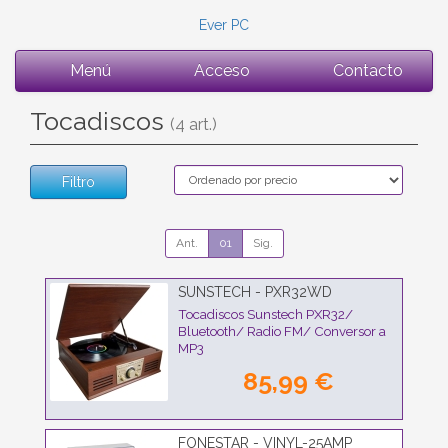
Ever PC
Menú
Acceso
Contacto
Tocadiscos
(4 art.)
Filtro
Ant.
01
Sig.
SUNSTECH - PXR32WD
Tocadiscos Sunstech PXR32/
Bluetooth/ Radio FM/ Conversor a
MP3
85,99 €
FONESTAR - VINYL-25AMP