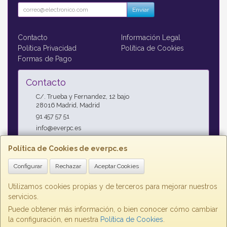
Enviar
Contacto
Información Legal
Política Privacidad
Política de Cookies
Formas de Pago
Contacto
C/. Trueba y Fernandez, 12 bajo
28016
Madrid
,
Madrid
91 457 57 51
info@everpc.es
Política de Cookies de everpc.es
Horario
Configurar
Rechazar
Aceptar Cookies
Horario continuo : Lunes a Jueves 09:00h - 19:00h, Viernes
09:00h - 14:00h
Utilizamos cookies propias y de terceros para mejorar nuestros
servicios.
Puede obtener más información, o bien conocer cómo cambiar
la configuración, en nuestra
Política de Cookies
.
, , , , España. - C.I.F.: B85853992 - Tfno: