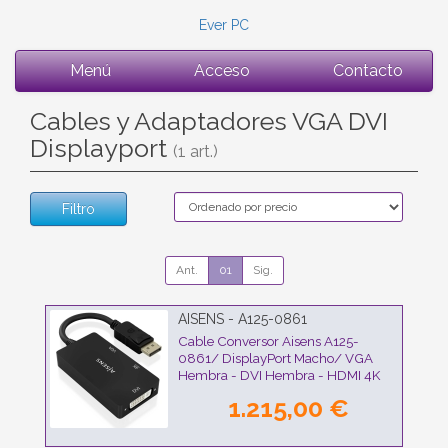
Ever PC
Menú
Acceso
Contacto
Cables y Adaptadores VGA DVI
Displayport
(1 art.)
Filtro
Ant.
01
Sig.
AISENS - A125-0861
Cable Conversor Aisens A125-
0861/ DisplayPort Macho/ VGA
Hembra - DVI Hembra - HDMI 4K
Hembra/ 15cm/ Negro
1.215,00 €