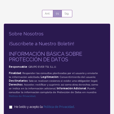
Ant.
01
Sig.
Sobre Nosotros
¡Suscríbete a Nuestro Boletín!
INFORMACIÓN BÁSICA SOBRE
PROTECCIÓN DE DATOS
Responsable
: GRUPO EVER TSI, S.L.U.
Finalidad
: Responder las consultas planteadas por el usuario y enviarle
la información solicitada;
Legitimación
: Consentimiento del usuario;
Destinatarios
: Solo se realizan cesiones si existe una obligación legal;
Derechos
: Acceder, rectificar y suprimir, así como otros derechos, como
se indica en la información adicional;
Información Adicional
: Puede
consultar la información completa de Protección de Datos en nuestra
Política de Privacidad
.
He leído y acepto la
Política de Privacidad
.