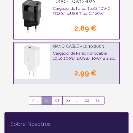
TOOQ - TQWC-PD20
Cargador de Pared TooQ TQWC-
PD20/ 1xUSB Tipo-C/ 20W
2,89 €
NANO CABLE - 10.10.2003
Cargador de Pared Nanocable
10.10.2003/ 1xUSB/ 10W/ Blanco
2,99 €
Ant.
01
02
03
...
22
Sig.
Sobre Nosotros