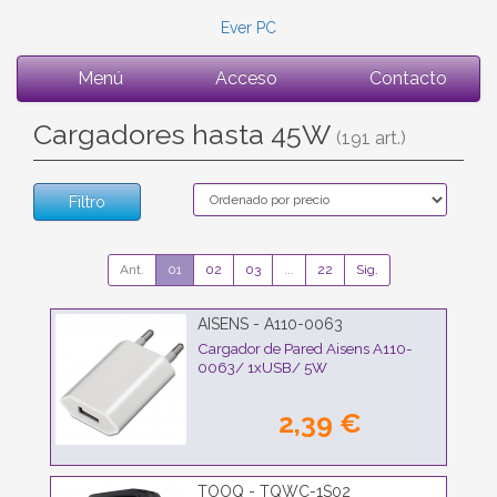
Ever PC
Menú
Acceso
Contacto
Cargadores hasta 45W
(191 art.)
Filtro
Ant.
01
02
03
...
22
Sig.
AISENS - A110-0063
Cargador de Pared Aisens A110-
0063/ 1xUSB/ 5W
2,39 €
TOOQ - TQWC-1S02