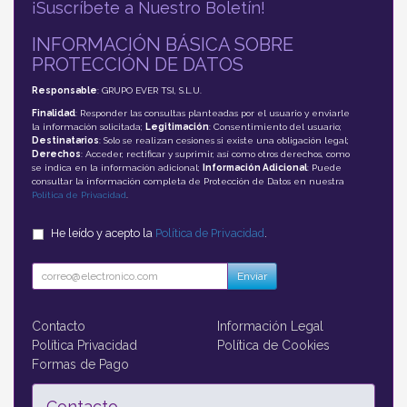
¡Suscríbete a Nuestro Boletín!
INFORMACIÓN BÁSICA SOBRE
PROTECCIÓN DE DATOS
Responsable
: GRUPO EVER TSI, S.L.U.
Finalidad
: Responder las consultas planteadas por el usuario y enviarle
la información solicitada;
Legitimación
: Consentimiento del usuario;
Destinatarios
: Solo se realizan cesiones si existe una obligación legal;
Derechos
: Acceder, rectificar y suprimir, así como otros derechos, como
se indica en la información adicional;
Información Adicional
: Puede
consultar la información completa de Protección de Datos en nuestra
Política de Privacidad
.
He leído y acepto la
Política de Privacidad
.
Enviar
Contacto
Información Legal
Política Privacidad
Política de Cookies
Formas de Pago
Contacto