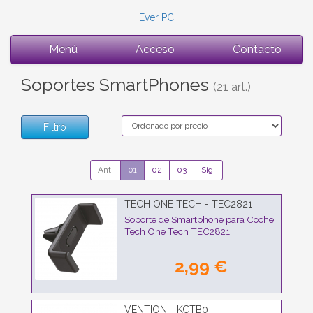
Ever PC
Menú
Acceso
Contacto
Soportes SmartPhones
(21 art.)
Filtro
Ant.
01
02
03
Sig.
TECH ONE TECH - TEC2821
Soporte de Smartphone para Coche
Tech One Tech TEC2821
2,99 €
VENTION - KCTB0