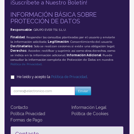
¡Suscríbete a Nuestro Boletín!
INFORMACIÓN BÁSICA SOBRE
PROTECCIÓN DE DATOS
Responsable
: GRUPO EVER TSI, S.L.U.
Finalidad
: Responder las consultas planteadas por el usuario y enviarle
la información solicitada;
Legitimación
: Consentimiento del usuario;
Destinatarios
: Solo se realizan cesiones si existe una obligación legal;
Derechos
: Acceder, rectificar y suprimir, así como otros derechos, como
se indica en la información adicional;
Información Adicional
: Puede
consultar la información completa de Protección de Datos en nuestra
Política de Privacidad
.
He leído y acepto la
Política de Privacidad
.
Enviar
Contacto
Información Legal
Política Privacidad
Política de Cookies
Formas de Pago
Contacto