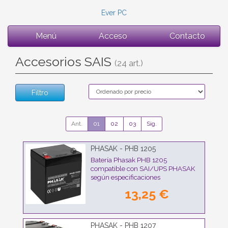
Ever PC
Menú
Acceso
Contacto
Accesorios SAIS
(24 art.)
Filtro
Ant.
01
02
03
Sig.
PHASAK - PHB 1205
Batería Phasak PHB 1205
compatible con SAI/UPS PHASAK
según especificaciones
13,25 €
PHASAK - PHB 1207