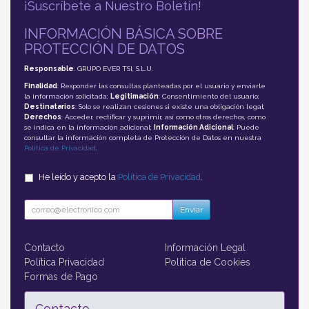
¡Suscríbete a Nuestro Boletín!
INFORMACIÓN BÁSICA SOBRE
PROTECCIÓN DE DATOS
Responsable
: GRUPO EVER TSI, S.L.U.
Finalidad
: Responder las consultas planteadas por el usuario y enviarle
la información solicitada;
Legitimación
: Consentimiento del usuario;
Destinatarios
: Solo se realizan cesiones si existe una obligación legal;
Derechos
: Acceder, rectificar y suprimir, así como otros derechos, como
se indica en la información adicional;
Información Adicional
: Puede
consultar la información completa de Protección de Datos en nuestra
Política de Privacidad
.
He leído y acepto la
Política de Privacidad
.
Enviar
Contacto
Información Legal
Política Privacidad
Política de Cookies
Formas de Pago
Contacto