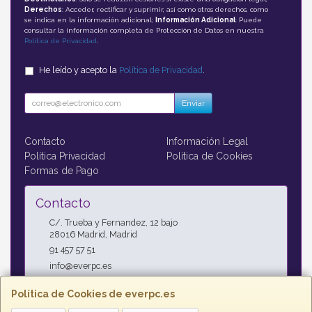
Derechos
: Acceder, rectificar y suprimir, así como otros derechos, como
se indica en la información adicional;
Información Adicional
: Puede
consultar la información completa de Protección de Datos en nuestra
Política de Privacidad
.
He leído y acepto la
Política de Privacidad
.
Enviar
Contacto
Información Legal
Política Privacidad
Política de Cookies
Formas de Pago
Contacto
C/. Trueba y Fernandez, 12 bajo
28016
Madrid
,
Madrid
91 457 57 51
info@everpc.es
Política de Cookies de everpc.es
Horario