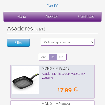
Ever PC
Menú
Acceso
Contacto
Asadores
(5 art.)
Filtro
Ant.
01
Sig.
MONIX - M481231
Asador Monix Green M481231/
Ø28cm
17,99 €
MONIX - M810029