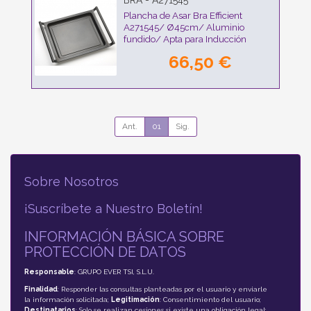
BRA - A271545
Plancha de Asar Bra Efficient
A271545/ Ø45cm/ Aluminio
fundido/ Apta para Inducción
66,50 €
Ant.
01
Sig.
Sobre Nosotros
¡Suscríbete a Nuestro Boletín!
INFORMACIÓN BÁSICA SOBRE
PROTECCIÓN DE DATOS
Responsable
: GRUPO EVER TSI, S.L.U.
Finalidad
: Responder las consultas planteadas por el usuario y enviarle
la información solicitada;
Legitimación
: Consentimiento del usuario;
Destinatarios
: Solo se realizan cesiones si existe una obligación legal;