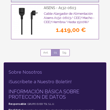
AISENS - A132-0603
Cable Alargador de Alimentación
Aisens A132-0603/ CEE7 Macho -
CEE7 Hembra/ Hasta 1500W/
10m/ Negro
1.419,00 €
Ant.
01
Sig.
Sobre Nosotros
¡Suscríbete a Nuestro Boletín!
INFORMACIÓN BÁSICA SOBRE
PROTECCIÓN DE DATOS
Responsable
: GRUPO EVER TSI, S.L.U.