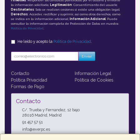
Finalidad
: Responder las consultas planteadas por el usuario y enviarle
la información solicitada;
Legitimación
: Consentimiento del usuario;
Destinatarios
: Solo se realizan cesiones si existe una obligación legal;
Derechos
: Acceder, rectificar y suprimir, así como otros derechos, como
se indica en la información adicional;
Información Adicional
: Puede
consultar la información completa de Protección de Datos en nuestra
Política de Privacidad
.
He leído y acepto la
Política de Privacidad
.
Enviar
Contacto
Información Legal
Política Privacidad
Política de Cookies
Formas de Pago
Contacto
C/. Trueba y Fernandez, 12 bajo
28016
Madrid
,
Madrid
91 457 57 51
info@everpc.es