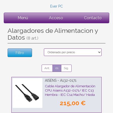
Ever PC
Menú
Acceso
Contacto
Alargadores de Alimentacion y
Datos
(8 art.)
Filtro
Ant.
01
Sig.
AISENS - A132-0171
Cable Alargador de Alimentación
CPU Aisens A132-0171/ IEC C13
Hembra - IEC C14 Macho/ Hasta
1500W/ 1.5m/ Negro
215,00 €