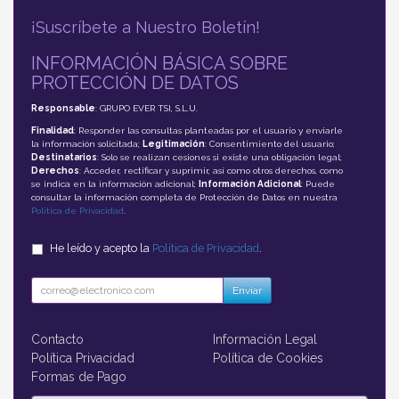
¡Suscríbete a Nuestro Boletín!
INFORMACIÓN BÁSICA SOBRE
PROTECCIÓN DE DATOS
Responsable
: GRUPO EVER TSI, S.L.U.
Finalidad
: Responder las consultas planteadas por el usuario y enviarle
la información solicitada;
Legitimación
: Consentimiento del usuario;
Destinatarios
: Solo se realizan cesiones si existe una obligación legal;
Derechos
: Acceder, rectificar y suprimir, así como otros derechos, como
se indica en la información adicional;
Información Adicional
: Puede
consultar la información completa de Protección de Datos en nuestra
Política de Privacidad
.
He leído y acepto la
Política de Privacidad
.
Enviar
Contacto
Información Legal
Política Privacidad
Política de Cookies
Formas de Pago