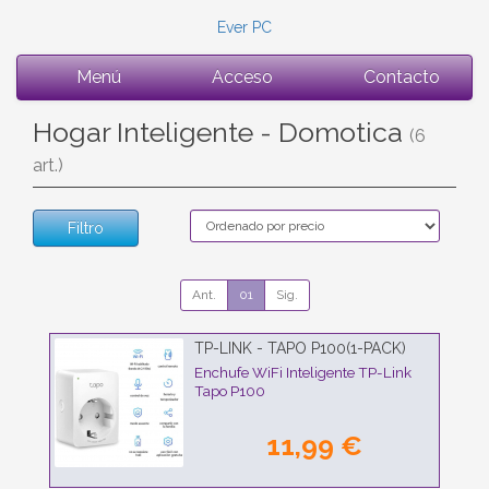
Ever PC
Menú
Acceso
Contacto
Hogar Inteligente - Domotica
(6
art.)
Filtro
Ant.
01
Sig.
TP-LINK - TAPO P100(1-PACK)
Enchufe WiFi Inteligente TP-Link
Tapo P100
11,99 €