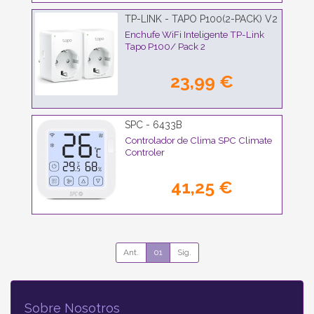
TP-LINK - TAPO P100(2-PACK) V2
Enchufe WiFi Inteligente TP-Link
Tapo P100/ Pack 2
23,99 €
SPC - 6433B
Controlador de Clima SPC Climate
Controler
41,25 €
Ant.
01
Sig.
Sobre Nosotros