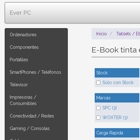
Ever PC
Inicio
Tablets / 
Ordenadores
Componentes
E-Book tinta
Portátiles
SmartPhones / Teléfonos
Stock
Solo con Stock
Televisor
Impresoras /
Marcas
Consumibles
SPC (3)
Conectividad / Redes
WOXTER (3)
Gaming / Consolas
Carga Rapida