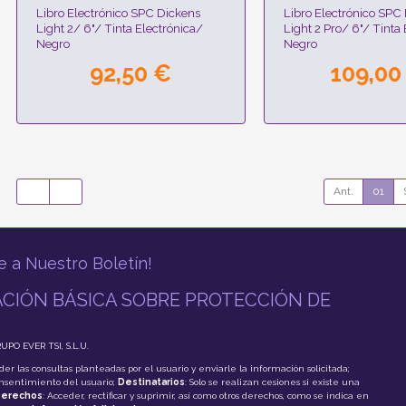
Libro Electrónico SPC Dickens
Libro Electrónico SPC
Light 2/ 6"/ Tinta Electrónica/
Light 2 Pro/ 6"/ Tinta
Negro
Negro
92,50 €
109,00
Ant.
01
e a Nuestro Boletín!
CIÓN BÁSICA SOBRE PROTECCIÓN DE
RUPO EVER TSI, S.L.U.
der las consultas planteadas por el usuario y enviarle la información solicitada;
onsentimiento del usuario;
Destinatarios
: Solo se realizan cesiones si existe una
erechos
: Acceder, rectificar y suprimir, así como otros derechos, como se indica en