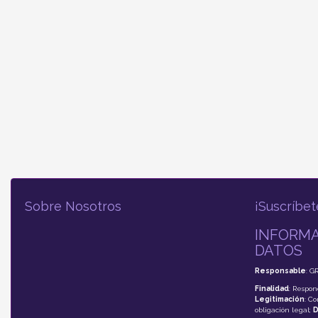
Sobre Nosotros
¡Suscríbet
INFORMA
DATOS
Responsable
: G
Finalidad
: Respon
Legitimación
: C
obligación legal;
D