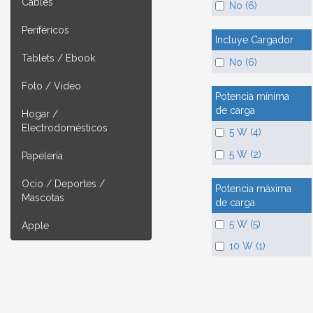
Cables
No (6)
Periféricos
Incluye Cargador
Tablets / Ebook
No (6)
Foto / Video
Potencia mínima
de carga
Hogar /
Electrodomésticos
5 W (4)
5 W (2)
Papelería
Ocio / Deportes /
Potencia máxima
Mascotas
de carga
5 W (5)
Apple
10 W (1)