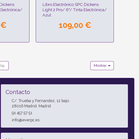
 Dickens
Libro Electrónico SPC Dickens
 Electrónica/
Light 2 Pro/ 6"/ Tinta Electrónica/
Azul
 €
109,00 €
Sig.
Mostrar
Contacto
C/. Trueba y Fernandez, 12 bajo
28016
Madrid
,
Madrid
91 457 57 51
info@everpc.es