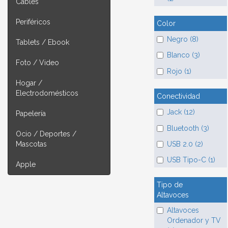
Cables
Periféricos
Color
Negro (8)
Tablets / Ebook
Blanco (3)
Foto / Video
Rojo (1)
Hogar /
Electrodomésticos
Conectividad
Jack (12)
Papelería
Bluetooth (3)
Ocio / Deportes /
USB 2.0 (2)
Mascotas
USB Tipo-C (1)
Apple
Tipo de
Altavoces
Altavoces
Ordenador y TV