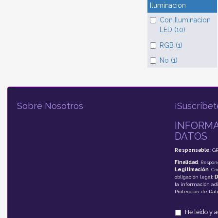
Iluminacion
Con Iluminacion
LED (10)
RGB (1)
No (1)
Sobre Nosotros
¡Suscríbet
INFORMA
DATOS
Responsable
: G
Finalidad
: Respon
Legitimación
: C
obligación legal;
D
la información adi
Protección de Da
He leído y 