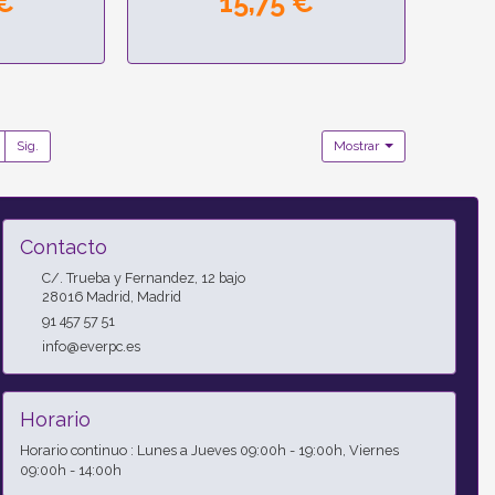
 €
15,75 €
Sig.
Mostrar
Contacto
C/. Trueba y Fernandez, 12 bajo
28016
Madrid
,
Madrid
91 457 57 51
info@everpc.es
Horario
Horario continuo : Lunes a Jueves 09:00h - 19:00h, Viernes
09:00h - 14:00h