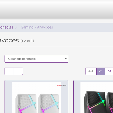
onsolas
Gaming - Altavoces
tavoces
(12 art.)
Ant.
01
02