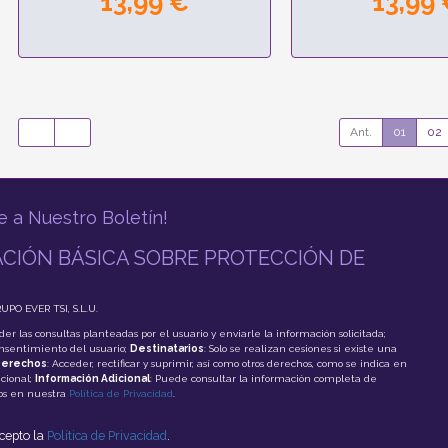
13,99 €
13,99
Ant.
01
02
e a Nuestro Boletín!
CIÓN BÁSICA SOBRE PROTECCIÓN DE
RUPO EVER TSI, S.L.U.
der las consultas planteadas por el usuario y enviarle la información solicitada;
onsentimiento del usuario;
Destinatarios
: Solo se realizan cesiones si existe una
erechos
: Acceder, rectificar y suprimir, así como otros derechos, como se indica en
cional;
Información Adicional
: Puede consultar la información completa de
tos en nuestra
Política de Privacidad
.
acepto la
Política de Privacidad
.