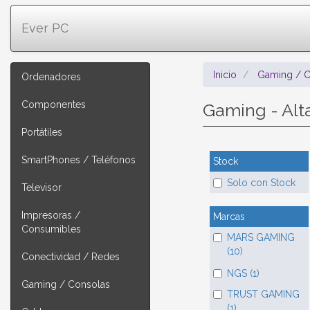
Ever PC
Inicio
Gaming / C
Ordenadores
Componentes
Gaming - Al
Portátiles
SmartPhones / Teléfonos
Stock
Solo con Stock
Televisor
Impresoras /
Marcas
Consumibles
MARS GAMING
(10)
Conectividad / Redes
NGS (1)
Gaming / Consolas
TRUST GAMING
(1)