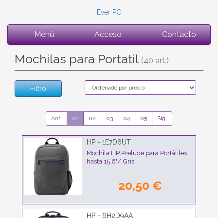
Ever PC
Menú
Acceso
Contacto
Mochilas para Portatil
(40 art.)
Filtro
Ant.
01
02
03
04
05
Sig.
HP - 1E7D6UT
Mochila HP Prelude para Portátiles
hasta 15.6"/ Gris
20,50 €
HP - 6H2D9AA