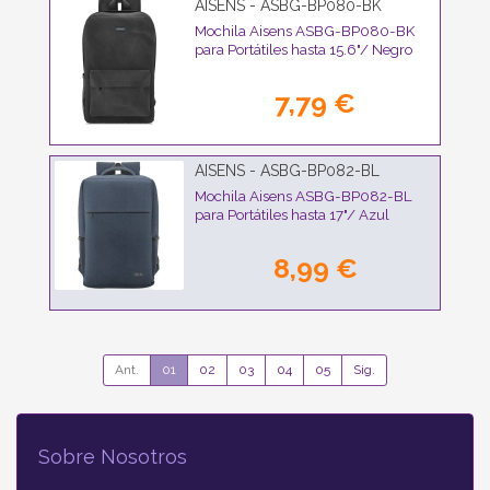
AISENS - ASBG-BP080-BK
Mochila Aisens ASBG-BP080-BK
para Portátiles hasta 15.6"/ Negro
7,79 €
AISENS - ASBG-BP082-BL
Mochila Aisens ASBG-BP082-BL
para Portátiles hasta 17"/ Azul
8,99 €
Ant.
01
02
03
04
05
Sig.
Sobre Nosotros