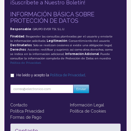
¡Suscríbete a Nuestro Boletín!
INFORMACIÓN BÁSICA SOBRE
PROTECCIÓN DE DATOS
Responsable
: GRUPO EVER TSI, S.L.U.
Finalidad
: Responder las consultas planteadas por el usuario y enviarle
la información solicitada;
Legitimación
: Consentimiento del usuario;
Destinatarios
: Solo se realizan cesiones si existe una obligación legal;
Derechos
: Acceder, rectificar y suprimir, así como otros derechos, como
se indica en la información adicional;
Información Adicional
: Puede
consultar la información completa de Protección de Datos en nuestra
Política de Privacidad
.
He leído y acepto la
Política de Privacidad
.
Enviar
Contacto
Información Legal
Política Privacidad
Política de Cookies
Formas de Pago
Contacto