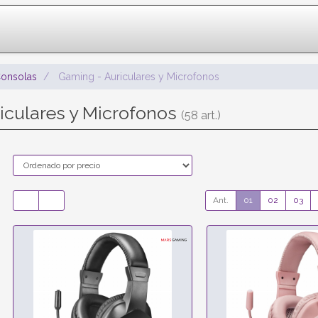
onsolas
Gaming - Auriculares y Microfonos
iculares y Microfonos
(58 art.)
Ant.
01
02
03