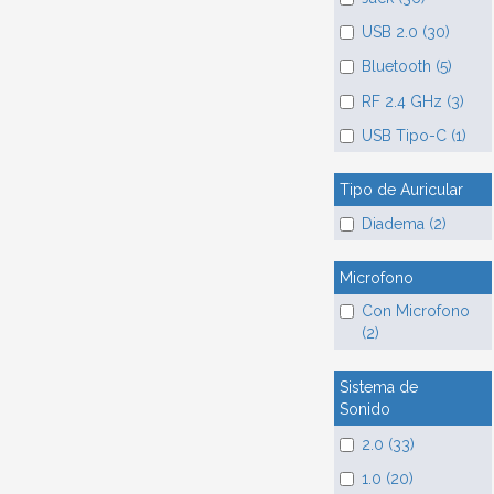
USB 2.0 (30)
Bluetooth (5)
RF 2.4 GHz (3)
USB Tipo-C (1)
Tipo de Auricular
Diadema (2)
Microfono
Con Microfono
(2)
Sistema de
Sonido
2.0 (33)
1.0 (20)