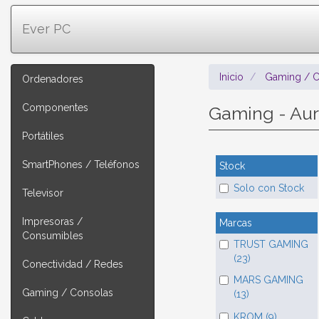
Ever PC
Inicio
Gaming / C
Ordenadores
Componentes
Gaming - Aur
Portátiles
SmartPhones / Teléfonos
Stock
Solo con Stock
Televisor
Impresoras /
Marcas
Consumibles
TRUST GAMING
(23)
Conectividad / Redes
MARS GAMING
Gaming / Consolas
(13)
KROM (9)