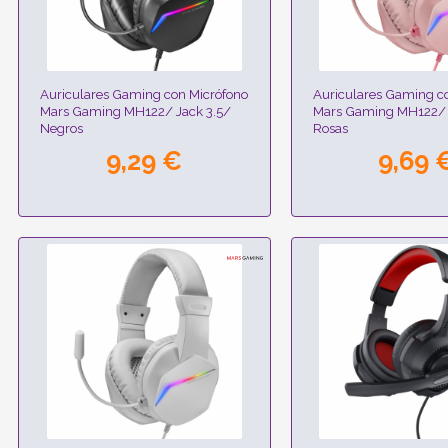
Auriculares Gaming con Micrófono
Auriculares Gaming c
Mars Gaming MH122/ Jack 3.5/
Mars Gaming MH122/ 
Negros
Rosas
9,29 €
9,69 