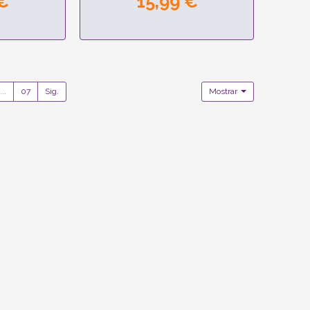
 €
15,99 €
...
07
Sig.
Mostrar