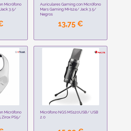
on Micrófono
Auriculares Gaming con Micrófono
Jack 3.5/
Mars Gaming MH124/ Jack 3.5/
Negros
€
13,75 €
on Micrófono
Micrófono NGS MS120USB/ USB
 Zirox PS5/
2.0