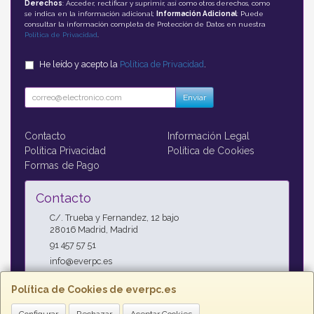
Derechos
: Acceder, rectificar y suprimir, así como otros derechos, como
se indica en la información adicional;
Información Adicional
: Puede
consultar la información completa de Protección de Datos en nuestra
Política de Privacidad
.
He leído y acepto la
Política de Privacidad
.
Enviar
Contacto
Información Legal
Política Privacidad
Política de Cookies
Formas de Pago
Contacto
C/. Trueba y Fernandez, 12 bajo
28016
Madrid
,
Madrid
91 457 57 51
info@everpc.es
Política de Cookies de everpc.es
Horario