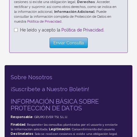
cesiones si existe una obligación legal;
Derechos
: Acceder,
rectificar y suprimir, así como otros derechos, como se indica en
la información adicional;
Información Adicional
: Puede
consultar la información completa de Protección de Datos en
nuestra
Política de Privacidad
.
He leído y acepto la
Política de Privacidad
.
Enviar Consulta
Sobre Nosotros
¡Suscríbete a Nuestro Boletín!
INFORMACIÓN BÁSICA SOBRE
PROTECCIÓN DE DATOS
Responsable
: GRUPO EVER TSI, S.L.U.
Finalidad
: Responder las consultas planteadas por el usuario y enviarle
la información solicitada;
Legitimación
: Consentimiento del usuario;
Destinatarios
: Solo se realizan cesiones si existe una obligación legal;