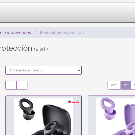
ectrodomésticos
Material de Protección
Protección
(2 art.)
Ant.
01