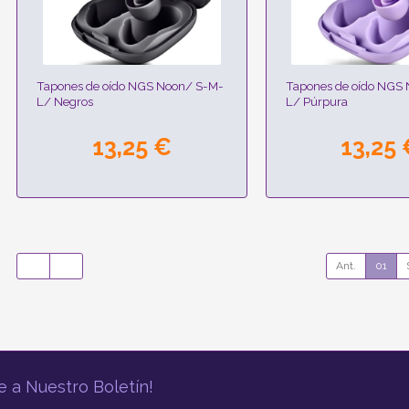
Tapones de oído NGS Noon/ S-M-
Tapones de oído NGS
L/ Negros
L/ Púrpura
13,25 €
13,25 
Ant.
01
e a Nuestro Boletín!