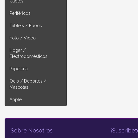
Cables
Periféricos
Tablets / Ebook
Foto / Video
Hogar /
Electrodomésticos
Papelería
Ocio / Deportes /
Mascotas
Apple
Sobre Nosotros
¡Suscríbet