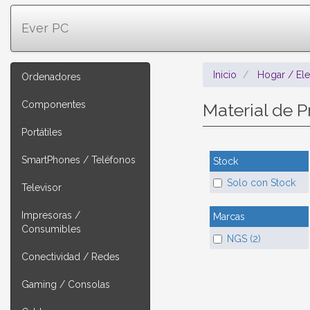
Ever PC
Inicio
Hogar / El
Ordenadores
Componentes
Material de 
Portátiles
SmartPhones / Teléfonos
Stock
Solo con Stock
Televisor
Impresoras /
Marcas
Consumibles
NGS (2)
Conectividad / Redes
Gaming / Consolas