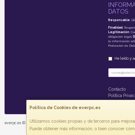
INFORMA
DATOS
Responsable
: G
Finalidad
: Respon
Legitimación
: C
obligación legal;
D
la información adi
Protección de Da
He leído y 
Contacto
Política Priva
Formas de P
Política de Cookies de everpc.es
Utilizamos cookies propias y de terceros para mejorar
everpc.es © 2026
Puede obtener más información, o bien conocer cómo