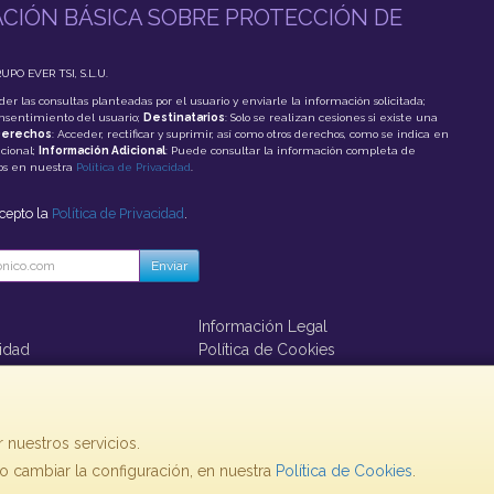
CIÓN BÁSICA SOBRE PROTECCIÓN DE
RUPO EVER TSI, S.L.U.
der las consultas planteadas por el usuario y enviarle la información solicitada;
onsentimiento del usuario;
Destinatarios
: Solo se realizan cesiones si existe una
erechos
: Acceder, rectificar y suprimir, así como otros derechos, como se indica en
cional;
Información Adicional
: Puede consultar la información completa de
tos en nuestra
Política de Privacidad
.
acepto la
Política de Privacidad
.
Enviar
Información Legal
cidad
Política de Cookies
ago
 nuestros servicios.
 cambiar la configuración, en nuestra
, , , , España. - C.I.F.: B85853992 - Tfno:
Política de Cookies
.