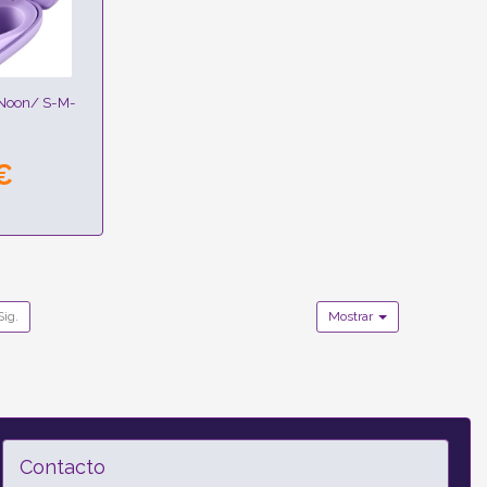
 Noon/ S-M-
€
Sig.
Mostrar
Contacto