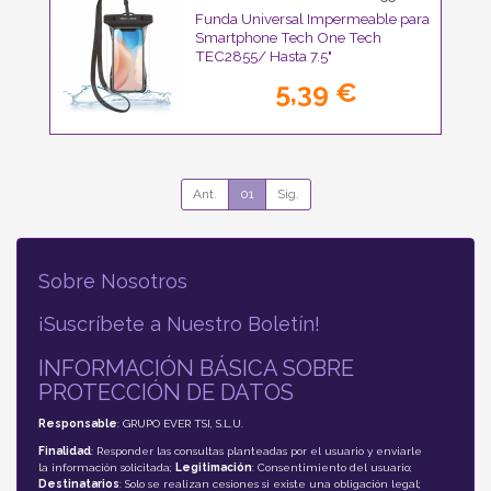
Funda Universal Impermeable para
Smartphone Tech One Tech
TEC2855/ Hasta 7.5"
5,39 €
Ant.
01
Sig.
Sobre Nosotros
¡Suscríbete a Nuestro Boletín!
INFORMACIÓN BÁSICA SOBRE
PROTECCIÓN DE DATOS
Responsable
: GRUPO EVER TSI, S.L.U.
Finalidad
: Responder las consultas planteadas por el usuario y enviarle
la información solicitada;
Legitimación
: Consentimiento del usuario;
Destinatarios
: Solo se realizan cesiones si existe una obligación legal;