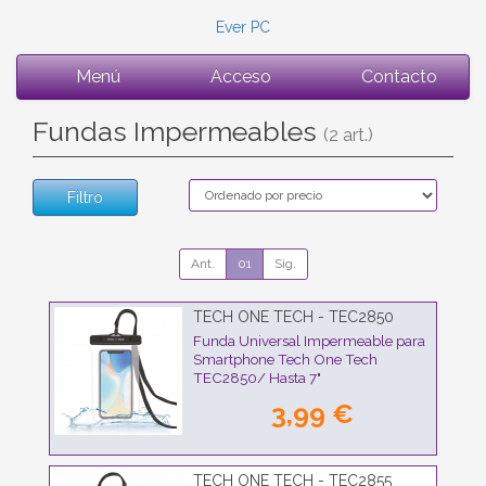
Ever PC
Menú
Acceso
Contacto
Fundas Impermeables
(2 art.)
Filtro
Ant.
01
Sig.
TECH ONE TECH - TEC2850
Funda Universal Impermeable para
Smartphone Tech One Tech
TEC2850/ Hasta 7"
3,99 €
TECH ONE TECH - TEC2855