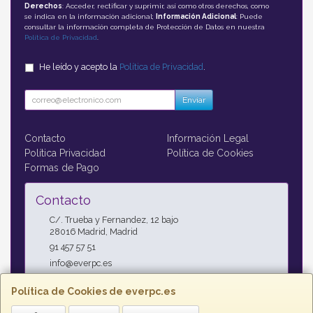
Derechos
: Acceder, rectificar y suprimir, así como otros derechos, como
se indica en la información adicional;
Información Adicional
: Puede
consultar la información completa de Protección de Datos en nuestra
Política de Privacidad
.
He leído y acepto la
Política de Privacidad
.
Enviar
Contacto
Información Legal
Política Privacidad
Política de Cookies
Formas de Pago
Contacto
C/. Trueba y Fernandez, 12 bajo
28016
Madrid
,
Madrid
91 457 57 51
info@everpc.es
Política de Cookies de everpc.es
Horario