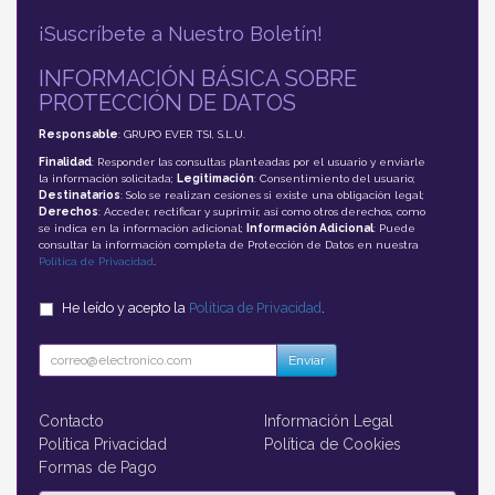
¡Suscríbete a Nuestro Boletín!
INFORMACIÓN BÁSICA SOBRE
PROTECCIÓN DE DATOS
Responsable
: GRUPO EVER TSI, S.L.U.
Finalidad
: Responder las consultas planteadas por el usuario y enviarle
la información solicitada;
Legitimación
: Consentimiento del usuario;
Destinatarios
: Solo se realizan cesiones si existe una obligación legal;
Derechos
: Acceder, rectificar y suprimir, así como otros derechos, como
se indica en la información adicional;
Información Adicional
: Puede
consultar la información completa de Protección de Datos en nuestra
Política de Privacidad
.
He leído y acepto la
Política de Privacidad
.
Enviar
Contacto
Información Legal
Política Privacidad
Política de Cookies
Formas de Pago