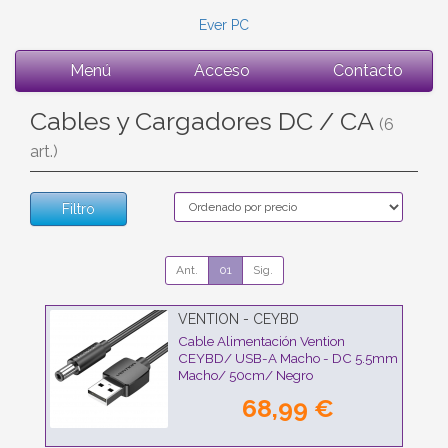
Ever PC
Menú
Acceso
Contacto
Cables y Cargadores DC / CA
(6
art.)
Filtro
Ant.
01
Sig.
VENTION - CEYBD
Cable Alimentación Vention
CEYBD/ USB-A Macho - DC 5.5mm
Macho/ 50cm/ Negro
68,99 €