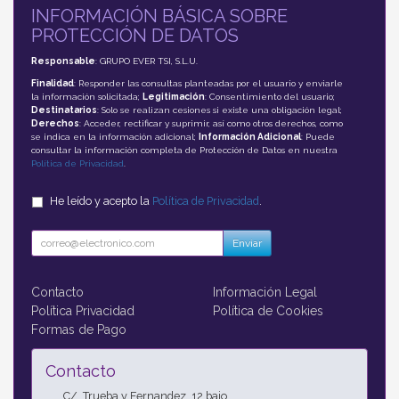
INFORMACIÓN BÁSICA SOBRE
PROTECCIÓN DE DATOS
Responsable
: GRUPO EVER TSI, S.L.U.
Finalidad
: Responder las consultas planteadas por el usuario y enviarle
la información solicitada;
Legitimación
: Consentimiento del usuario;
Destinatarios
: Solo se realizan cesiones si existe una obligación legal;
Derechos
: Acceder, rectificar y suprimir, así como otros derechos, como
se indica en la información adicional;
Información Adicional
: Puede
consultar la información completa de Protección de Datos en nuestra
Política de Privacidad
.
He leído y acepto la
Política de Privacidad
.
Enviar
Contacto
Información Legal
Política Privacidad
Política de Cookies
Formas de Pago
Contacto
C/. Trueba y Fernandez, 12 bajo