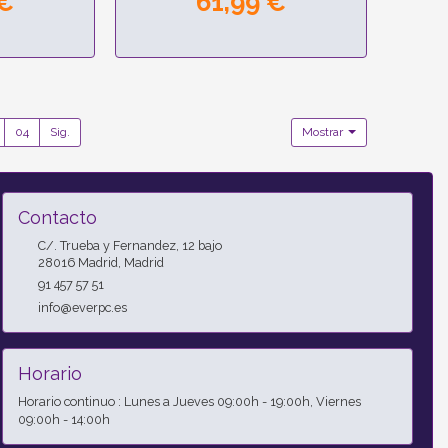
 €
61,99 €
04
Sig.
Mostrar
Contacto
C/. Trueba y Fernandez, 12 bajo
28016
Madrid
,
Madrid
91 457 57 51
info@everpc.es
Horario
Horario continuo : Lunes a Jueves 09:00h - 19:00h, Viernes
09:00h - 14:00h