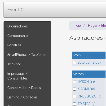
Ever PC
Inicio
Hogar / El
Ordenadores
Componentes
Aspiradores
(
Portátiles
SmartPhones / Teléfonos
Stock
Solo con Stock
Televisor
Impresoras /
Marcas
Consumibles
DYSON (13)
Conectividad / Redes
XIAOMI (10)
ORBEGOZO (4)
Gaming / Consolas
TRISTAR (3)