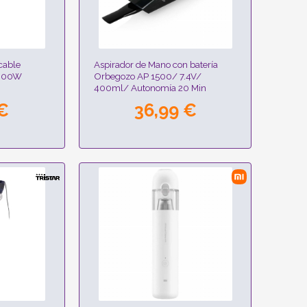
cable
Aspirador de Mano con batería
 600W
Orbegozo AP 1500/ 7.4V/
400ml/ Autonomía 20 Min
 €
36,99 €