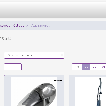
ectrodomésticos
Aspiradores
35 art.)
Ant.
01
02
03