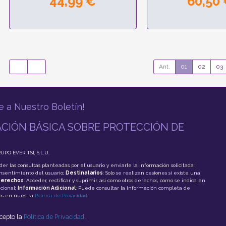
44,99 €
60,50
Ant.
01
02
03
e a Nuestro Boletín!
CIÓN BÁSICA SOBRE PROTECCIÓN DE
RUPO EVER TSI, S.L.U.
der las consultas planteadas por el usuario y enviarle la información solicitada;
onsentimiento del usuario;
Destinatarios
: Solo se realizan cesiones si existe una
erechos
: Acceder, rectificar y suprimir, así como otros derechos, como se indica en
cional;
Información Adicional
: Puede consultar la información completa de
tos en nuestra
Política de Privacidad
.
acepto la
Política de Privacidad
.