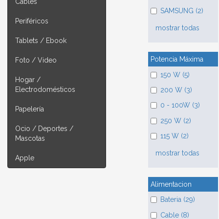
Cables
SAMSUNG (2)
Periféricos
mostrar todas
Tablets / Ebook
Potencia Máxima
Foto / Video
150 W (5)
Hogar /
Electrodomésticos
200 W (3)
0 - 100W (3)
Papelería
250 W (2)
Ocio / Deportes /
115 W (2)
Mascotas
mostrar todas
Apple
Alimentacion
Bateria (29)
Cable (8)