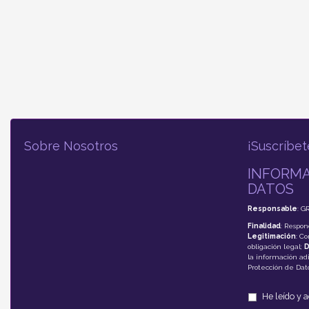
Sobre Nosotros
¡Suscríbet
INFORMA
DATOS
Responsable
: G
Finalidad
: Respon
Legitimación
: C
obligación legal;
D
la información adi
Protección de Da
He leído y 