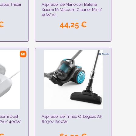
able Tristar
Aspirador de Mano con Batería
Xiaomi Mi Vacuum Cleaner Mini/
40W V2
 €
44,25 €
iaomi Dust
Aspirador de Trineo Orbegozo AP
 Pro/ 400W
8030/ 800W