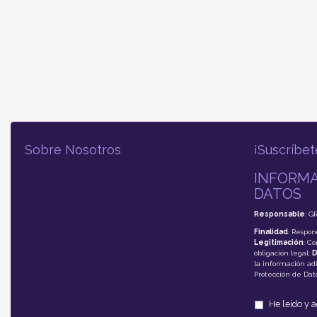
Sobre Nosotros
¡Suscríbet
INFORMA
DATOS
Responsable
: G
Finalidad
: Respon
Legitimación
: C
obligación legal;
D
la información adi
Protección de Da
He leído y 