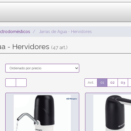
ectrodomésticos
Jarras de Agua - Hervidores
ua - Hervidores
(47 art.)
Ant.
01
02
03