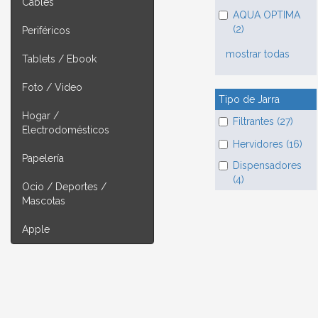
Cables
AQUA OPTIMA
(2)
Periféricos
mostrar todas
Tablets / Ebook
Foto / Video
Tipo de Jarra
Hogar /
Filtrantes (27)
Electrodomésticos
Hervidores (16)
Papelería
Dispensadores
(4)
Ocio / Deportes /
Mascotas
Apple