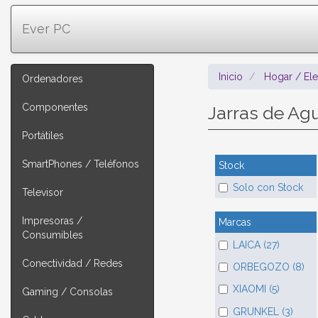
Ever PC
Inicio
Hogar / El
Ordenadores
Componentes
Jarras de Ag
Portátiles
SmartPhones / Teléfonos
Stock
Solo con Stock
Televisor
Impresoras /
Marcas
Consumibles
LAICA (27)
Conectividad / Redes
ORBEGOZO (8)
XIAOMI (5)
Gaming / Consolas
GRUNKEL (3)