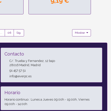
€
9,19 €
...
06
Sig.
Mostrar
Contacto
C/. Trueba y Fernandez, 12 bajo
28016
Madrid
,
Madrid
91 457 57 51
info@everpc.es
Horario
Horario continuo : Lunes a Jueves 09:00h - 19:00h, Viernes
09:00h - 14:00h