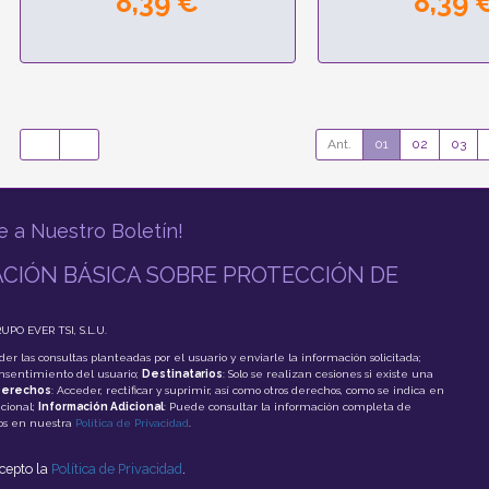
8,39 €
8,39 
Ant.
01
02
03
e a Nuestro Boletín!
CIÓN BÁSICA SOBRE PROTECCIÓN DE
RUPO EVER TSI, S.L.U.
der las consultas planteadas por el usuario y enviarle la información solicitada;
onsentimiento del usuario;
Destinatarios
: Solo se realizan cesiones si existe una
erechos
: Acceder, rectificar y suprimir, así como otros derechos, como se indica en
cional;
Información Adicional
: Puede consultar la información completa de
tos en nuestra
Política de Privacidad
.
acepto la
Política de Privacidad
.