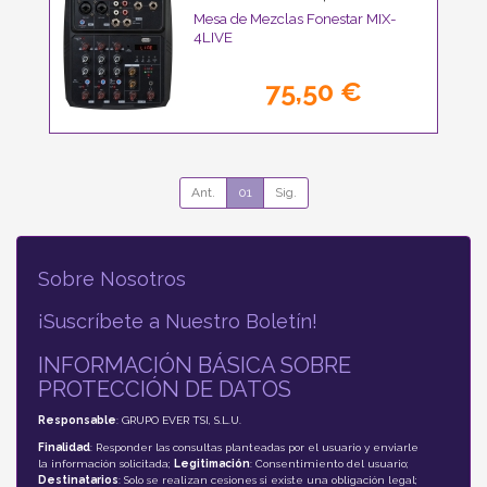
Mesa de Mezclas Fonestar MIX-
4LIVE
75,50 €
Ant.
01
Sig.
Sobre Nosotros
¡Suscríbete a Nuestro Boletín!
INFORMACIÓN BÁSICA SOBRE
PROTECCIÓN DE DATOS
Responsable
: GRUPO EVER TSI, S.L.U.
Finalidad
: Responder las consultas planteadas por el usuario y enviarle
la información solicitada;
Legitimación
: Consentimiento del usuario;
Destinatarios
: Solo se realizan cesiones si existe una obligación legal;