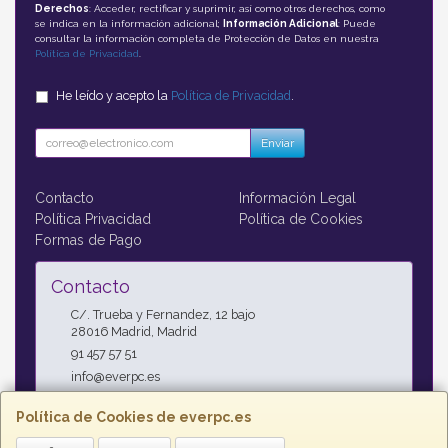
Derechos
: Acceder, rectificar y suprimir, así como otros derechos, como
se indica en la información adicional;
Información Adicional
: Puede
consultar la información completa de Protección de Datos en nuestra
Política de Privacidad
.
He leído y acepto la
Política de Privacidad
.
Enviar
Contacto
Información Legal
Política Privacidad
Política de Cookies
Formas de Pago
Contacto
C/. Trueba y Fernandez, 12 bajo
28016
Madrid
,
Madrid
91 457 57 51
info@everpc.es
Política de Cookies de everpc.es
Horario