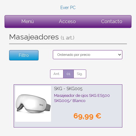
Ever PC
Menú
Acceso
Contacto
Masajeadores
(1 art.)
Filtro
Ant.
01
Sig.
SKG - SKG005
Masajeador de ojos SKG ES500
SKG005/ Blanco
69,99 €