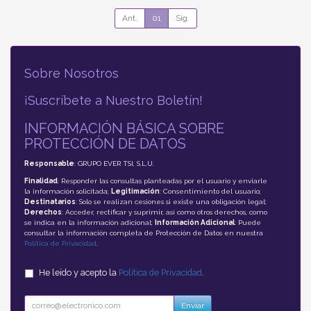
Ant.
01
Sig.
Sobre Nosotros
¡Suscríbete a Nuestro Boletín!
INFORMACIÓN BÁSICA SOBRE
PROTECCIÓN DE DATOS
Responsable
: GRUPO EVER TSI, S.L.U.
Finalidad
: Responder las consultas planteadas por el usuario y enviarle
la información solicitada;
Legitimación
: Consentimiento del usuario;
Destinatarios
: Solo se realizan cesiones si existe una obligación legal;
Derechos
: Acceder, rectificar y suprimir, así como otros derechos, como
se indica en la información adicional;
Información Adicional
: Puede
consultar la información completa de Protección de Datos en nuestra
Política de Privacidad
.
He leído y acepto la
Política de Privacidad
.
Enviar