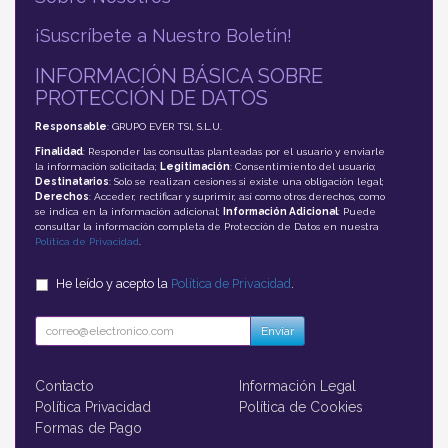
¡Suscríbete a Nuestro Boletín!
INFORMACIÓN BÁSICA SOBRE
PROTECCIÓN DE DATOS
Responsable
: GRUPO EVER TSI, S.L.U.
Finalidad
: Responder las consultas planteadas por el usuario y enviarle
la información solicitada;
Legitimación
: Consentimiento del usuario;
Destinatarios
: Solo se realizan cesiones si existe una obligación legal;
Derechos
: Acceder, rectificar y suprimir, así como otros derechos, como
se indica en la información adicional;
Información Adicional
: Puede
consultar la información completa de Protección de Datos en nuestra
Política de Privacidad
.
He leído y acepto la
Política de Privacidad
.
Enviar
Contacto
Información Legal
Política Privacidad
Política de Cookies
Formas de Pago