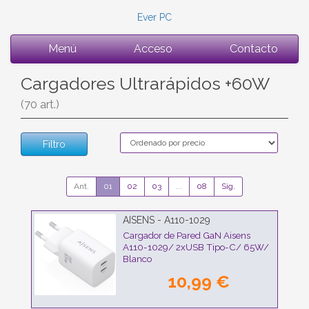
Ever PC
Menú
Acceso
Contacto
Cargadores Ultrarápidos +60W
(70 art.)
Filtro
Ant.
01
02
03
...
08
Sig.
AISENS - A110-1029
Cargador de Pared GaN Aisens
A110-1029/ 2xUSB Tipo-C/ 65W/
Blanco
10,99 €