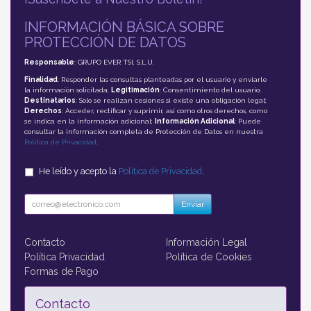
INFORMACIÓN BÁSICA SOBRE
PROTECCIÓN DE DATOS
Responsable
: GRUPO EVER TSI, S.L.U.
Finalidad
: Responder las consultas planteadas por el usuario y enviarle
la información solicitada;
Legitimación
: Consentimiento del usuario;
Destinatarios
: Solo se realizan cesiones si existe una obligación legal;
Derechos
: Acceder, rectificar y suprimir, así como otros derechos, como
se indica en la información adicional;
Información Adicional
: Puede
consultar la información completa de Protección de Datos en nuestra
Política de Privacidad
.
He leído y acepto la
Política de Privacidad
.
Enviar
Contacto
Información Legal
Política Privacidad
Política de Cookies
Formas de Pago
Contacto