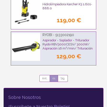
Hidrolimpiadora Karcher K3 1.601-
888.0
119,00 €
RYOBI - 5133002190
Aspirador - Soplador - Triturador
Ryobi RBV3000CESV/ 3000W/
Aspiración 16 m³/min/ Trituración
16:1
129,00 €
Ant.
01
Sig.
Sobre Nosotros
¡Suscríbete a Nuestro Boletín!