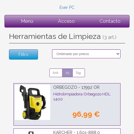
Ever PC
Menú
Acceso
Contacto
Herramientas de Limpieza
(3 art.)
Filtro
Ant.
01
Sig.
ORBEGOZO - 17992 OR
Hidrolimpiadora Orbegozo HDL
1400
96,99 €
KARCHER - 1.601-888.0