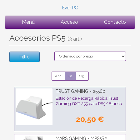
Ever PC
Menú
Acceso
Contacto
Accesorios PS5
(3 art.)
Filtro
Ant.
01
Sig.
TRUST GAMING - 25560
Estación de Recarga Rápida Trust
Gaming GXT 255 para PS5/ Blanco
20,50 €
MARS GAMING - MPS5B2