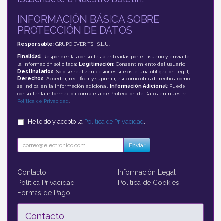
INFORMACIÓN BÁSICA SOBRE
PROTECCIÓN DE DATOS
Responsable
: GRUPO EVER TSI, S.L.U.
Finalidad
: Responder las consultas planteadas por el usuario y enviarle
la información solicitada;
Legitimación
: Consentimiento del usuario;
Destinatarios
: Solo se realizan cesiones si existe una obligación legal;
Derechos
: Acceder, rectificar y suprimir, así como otros derechos, como
se indica en la información adicional;
Información Adicional
: Puede
consultar la información completa de Protección de Datos en nuestra
Política de Privacidad
.
He leído y acepto la
Política de Privacidad
.
Enviar
Contacto
Información Legal
Política Privacidad
Política de Cookies
Formas de Pago
Contacto