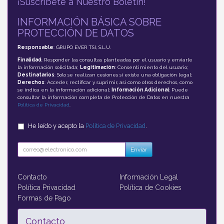
¡Suscríbete a Nuestro Boletín!
INFORMACIÓN BÁSICA SOBRE
PROTECCIÓN DE DATOS
Responsable
: GRUPO EVER TSI, S.L.U.
Finalidad
: Responder las consultas planteadas por el usuario y enviarle
la información solicitada;
Legitimación
: Consentimiento del usuario;
Destinatarios
: Solo se realizan cesiones si existe una obligación legal;
Derechos
: Acceder, rectificar y suprimir, así como otros derechos, como
se indica en la información adicional;
Información Adicional
: Puede
consultar la información completa de Protección de Datos en nuestra
Política de Privacidad
.
He leído y acepto la
Política de Privacidad
.
Enviar
Contacto
Información Legal
Política Privacidad
Política de Cookies
Formas de Pago
Contacto