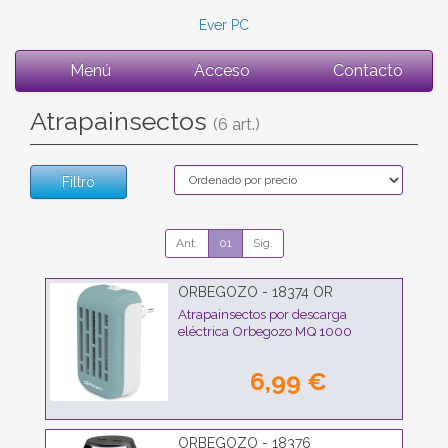
Ever PC
Menú
Acceso
Contacto
Atrapainsectos
(6 art.)
Filtro
Ant.
01
Sig.
ORBEGOZO - 18374 OR
Atrapainsectos por descarga
eléctrica Orbegozo MQ 1000
6,99 €
ORBEGOZO - 18376