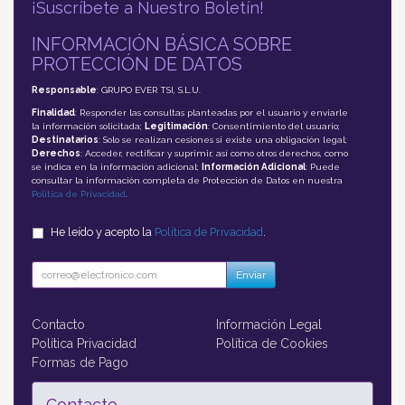
¡Suscríbete a Nuestro Boletín!
INFORMACIÓN BÁSICA SOBRE
PROTECCIÓN DE DATOS
Responsable
: GRUPO EVER TSI, S.L.U.
Finalidad
: Responder las consultas planteadas por el usuario y enviarle
la información solicitada;
Legitimación
: Consentimiento del usuario;
Destinatarios
: Solo se realizan cesiones si existe una obligación legal;
Derechos
: Acceder, rectificar y suprimir, así como otros derechos, como
se indica en la información adicional;
Información Adicional
: Puede
consultar la información completa de Protección de Datos en nuestra
Política de Privacidad
.
He leído y acepto la
Política de Privacidad
.
Enviar
Contacto
Información Legal
Política Privacidad
Política de Cookies
Formas de Pago
Contacto