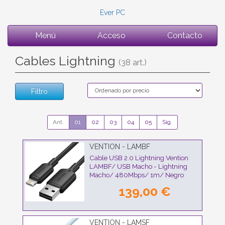
Ever PC
Menú
Acceso
Contacto
Cables Lightning
(38 art.)
Filtro
Ant.
01
02
03
04
05
Sig.
VENTION - LAMBF
Cable USB 2.0 Lightning Vention
LAMBF/ USB Macho - Lightning
Macho/ 480Mbps/ 1m/ Negro
139,00 €
VENTION - LAMSF