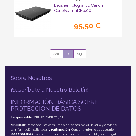
Escáner Fotográfico Canon
CanoScan LiDE 400
95,50 €
Ant.
01
Sig.
Sobre Nosotros
¡Suscríbete a Nuestro Boletín!
INFORMACIÓN BÁSICA SOBRE
PROTECCIÓN DE DATOS
Responsable
: GRUPO EVER TSI, S.L.U.
Finalidad
: Responder las consultas planteadas por el usuario y enviarle
la información solicitada;
Legitimación
: Consentimiento del usuario;
Destinatarios
: Solo se realizan cesiones si existe una obligación legal;