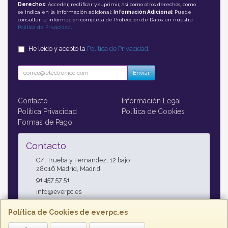
Derechos
: Acceder, rectificar y suprimir, así como otros derechos, como
se indica en la información adicional;
Información Adicional
: Puede
consultar la información completa de Protección de Datos en nuestra
Política de Privacidad
.
He leído y acepto la
Política de Privacidad
.
Enviar
Contacto
Información Legal
Política Privacidad
Política de Cookies
Formas de Pago
Contacto
C/. Trueba y Fernandez, 12 bajo
28016
Madrid
,
Madrid
91 457 57 51
info@everpc.es
Política de Cookies de everpc.es
Horario