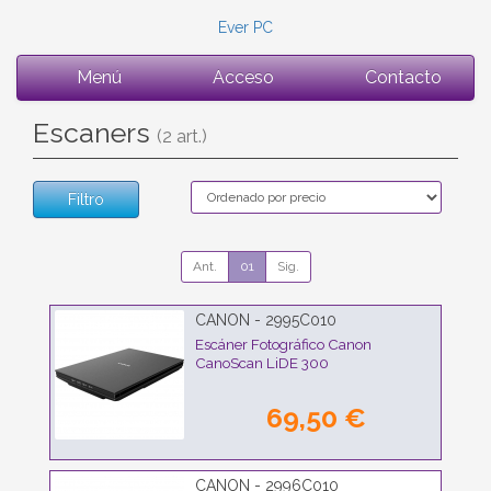
Ever PC
Menú
Acceso
Contacto
Escaners
(2 art.)
Filtro
Ant.
01
Sig.
CANON - 2995C010
Escáner Fotográfico Canon
CanoScan LiDE 300
69,50 €
CANON - 2996C010