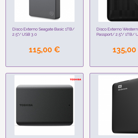
Disco Externo Seagate Basic 1TB/
Disco Externo Western
2.5"/ USB 3.0
Passport/ 2.5"/ 1TB/ 
115,00 €
135,00