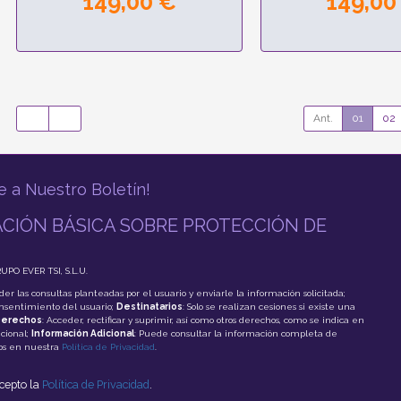
149,00 €
149,00
Ant.
01
02
e a Nuestro Boletín!
CIÓN BÁSICA SOBRE PROTECCIÓN DE
RUPO EVER TSI, S.L.U.
der las consultas planteadas por el usuario y enviarle la información solicitada;
onsentimiento del usuario;
Destinatarios
: Solo se realizan cesiones si existe una
erechos
: Acceder, rectificar y suprimir, así como otros derechos, como se indica en
cional;
Información Adicional
: Puede consultar la información completa de
tos en nuestra
Política de Privacidad
.
acepto la
Política de Privacidad
.