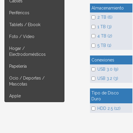
Cables
Almacenamiento
Periféricos
2 TB (6)
Tablets / Ebook
1 TB (3)
4 TB (2)
Foto / Video
5 TB (1)
Hogar /
Electrodomésticos
Conexiones
Papelería
USB 3.0 (9)
Ocio / Deportes /
USB 3.2 (3)
Mascotas
Tipo de Disco
Apple
Duro
HDD 2.5 (12)