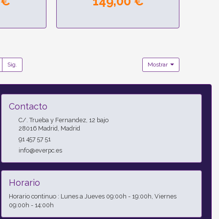
 €
149,00 €
Sig.
Mostrar
Contacto
C/. Trueba y Fernandez, 12 bajo
28016
Madrid
,
Madrid
91 457 57 51
info@everpc.es
Horario
Horario continuo : Lunes a Jueves 09:00h - 19:00h, Viernes
09:00h - 14:00h