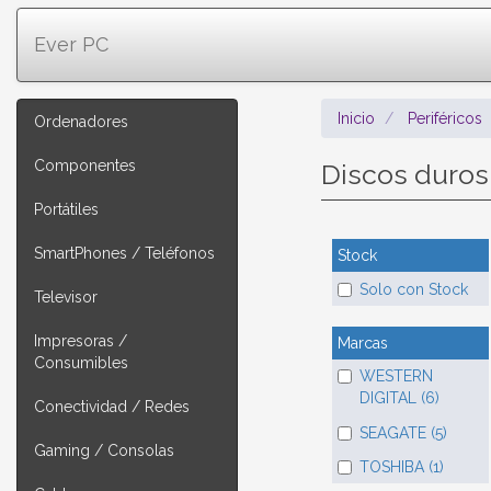
Ever PC
Inicio
Periféricos
Ordenadores
Componentes
Discos duros
Portátiles
SmartPhones / Teléfonos
Stock
Solo con Stock
Televisor
Impresoras /
Marcas
Consumibles
WESTERN
DIGITAL (6)
Conectividad / Redes
SEAGATE (5)
Gaming / Consolas
TOSHIBA (1)