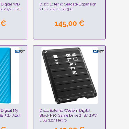
 Digital WD
Disco Externo Seagate Expansion
/ 2.5"/ USB
2TB/ 2.5"/ USB 3.0
 €
145,00 €
 Digital My
Disco Externo Western Digital
SB 3.2/ Azul
Black P10 Game Drive 2TB/ 2.5"/
USB 3.2/ Negro