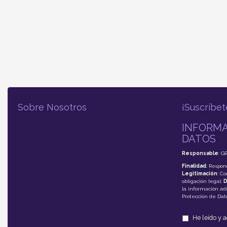
Sobre Nosotros
¡Suscríbet
INFORMA
DATOS
Responsable
: G
Finalidad
: Respon
Legitimación
: C
obligación legal;
D
la información adi
Protección de Da
He leído y 