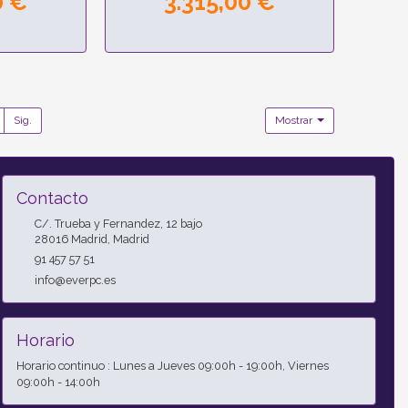
0 €
3.315,00 €
Sig.
Mostrar
Contacto
C/. Trueba y Fernandez, 12 bajo
28016
Madrid
,
Madrid
91 457 57 51
info@everpc.es
Horario
Horario continuo : Lunes a Jueves 09:00h - 19:00h, Viernes
09:00h - 14:00h