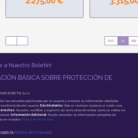
2.275,00 €
3.315,0
Ant.
01
02
e a Nuestro Boletín!
CIÓN BÁSICA SOBRE PROTECCIÓN DE
RUPO EVER TSI, S.L.U.
der las consultas planteadas por el usuario y enviarle la información solicitada;
onsentimiento del usuario;
Destinatarios
: Solo se realizan cesiones si existe una
erechos
: Acceder, rectificar y suprimir, así como otros derechos, como se indica en
cional;
Información Adicional
: Puede consultar la información completa de
tos en nuestra
Política de Privacidad
.
acepto la
Política de Privacidad
.