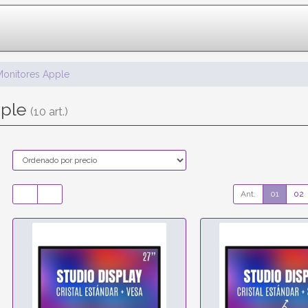
Monitores Apple
pple
(10 art.)
Ant.
01
02