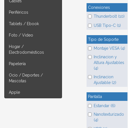
Cables
Conexiones
Periféricos
Thunderbolt (10)
Tablets / Ebook
USB Tipo-C (1)
Foto / Video
Tipo de Soporte
Hogar /
Montaje VESA (4)
Electrodomésticos
Inclinacion y
Altura Ajustables
Papelería
(4)
Ocio / Deportes /
Inclinacion
Mascotas
Ajustable (2)
Apple
Pantalla
Estandar (6)
Nanotexturizado
(4)