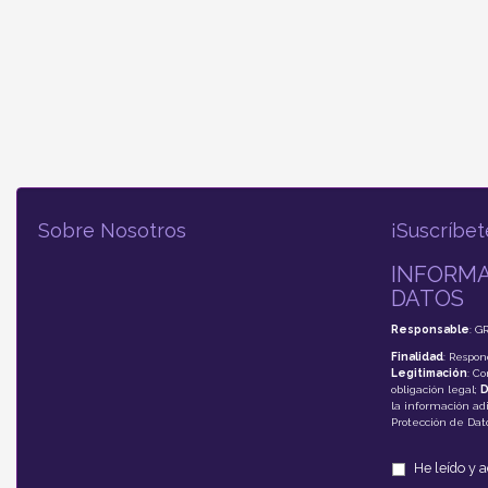
Sobre Nosotros
¡Suscríbet
INFORMA
DATOS
Responsable
: G
Finalidad
: Respon
Legitimación
: C
obligación legal;
D
la información adi
Protección de Da
He leído y 