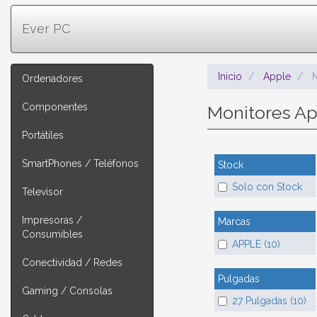
Ever PC
Inicio
Apple
Ordenadores
Componentes
Monitores A
Portátiles
SmartPhones / Teléfonos
Stock
Solo con Stock
Televisor
Impresoras /
Marcas
Consumibles
APPLE (10)
Conectividad / Redes
Pulgadas
Gaming / Consolas
27 Pulgadas (10)