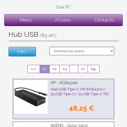
Ever PC
Menú
Acceso
Contacto
Hub USB
(89 art.)
Filtro
Ant.
01
02
03
...
10
Sig.
HP - 6G843AA
Hub USB Tipo-C HP 6G843AA/
3xUSB Tipo-C/ 1xUSB Tipo-C PD
48,25 €
AISENS - A104-0402