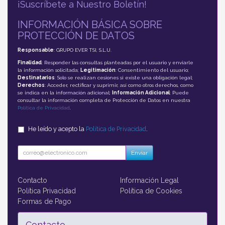
¡Suscríbete a Nuestro Boletín!
INFORMACIÓN BÁSICA SOBRE
PROTECCIÓN DE DATOS
Responsable
: GRUPO EVER TSI, S.L.U.
Finalidad
: Responder las consultas planteadas por el usuario y enviarle
la información solicitada;
Legitimación
: Consentimiento del usuario;
Destinatarios
: Solo se realizan cesiones si existe una obligación legal;
Derechos
: Acceder, rectificar y suprimir, así como otros derechos, como
se indica en la información adicional;
Información Adicional
: Puede
consultar la información completa de Protección de Datos en nuestra
Política de Privacidad
.
He leído y acepto la
Política de Privacidad
.
Enviar
Contacto
Información Legal
Política Privacidad
Política de Cookies
Formas de Pago
Contacto