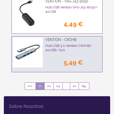
VENTION - VAS-J43-B050
Hub USB Vention VAS-J43-B050/
4xUSB
4,49 €
VENTION - CKOHB
Hub USB 3.0 Vention CKOHB/
4xUSB/ Gris
5,49 €
Ant.
01
02
03
...
10
Sig.
Sobre Nosotros