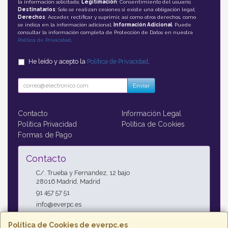
la información solicitada;
Legitimación
: Consentimiento del usuario;
Destinatarios
: Solo se realizan cesiones si existe una obligación legal;
Derechos
: Acceder, rectificar y suprimir, así como otros derechos, como
se indica en la información adicional;
Información Adicional
: Puede
consultar la información completa de Protección de Datos en nuestra
Política de Privacidad
.
He leído y acepto la
Política de Privacidad
.
Enviar
Contacto
Información Legal
Política Privacidad
Política de Cookies
Formas de Pago
Contacto
C/. Trueba y Fernandez, 12 bajo
28016
Madrid
,
Madrid
91 457 57 51
info@everpc.es
Política de Cookies de everpc.es