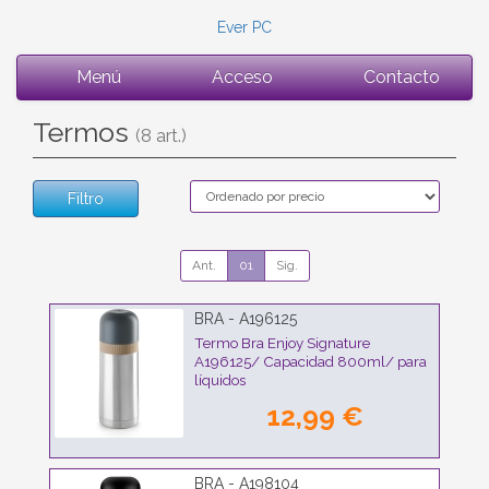
Ever PC
Menú
Acceso
Contacto
Termos
(8 art.)
Filtro
Ant.
01
Sig.
BRA - A196125
Termo Bra Enjoy Signature
A196125/ Capacidad 800ml/ para
líquidos
12,99 €
BRA - A198104