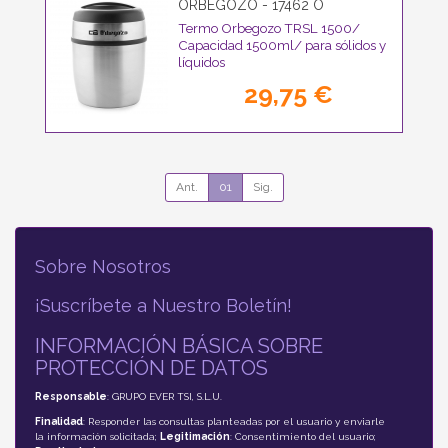
ORBEGOZO - 17462 O
Termo Orbegozo TRSL 1500/
Capacidad 1500ml/ para sólidos y
líquidos
29,75 €
Ant.
01
Sig.
Sobre Nosotros
¡Suscríbete a Nuestro Boletín!
INFORMACIÓN BÁSICA SOBRE
PROTECCIÓN DE DATOS
Responsable
: GRUPO EVER TSI, S.L.U.
Finalidad
: Responder las consultas planteadas por el usuario y enviarle
la información solicitada;
Legitimación
: Consentimiento del usuario;