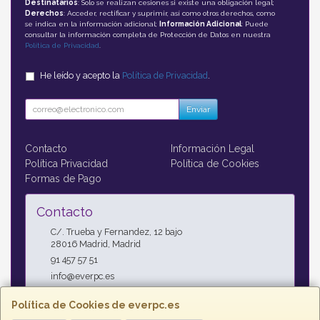
Destinatarios
: Solo se realizan cesiones si existe una obligación legal;
Derechos
: Acceder, rectificar y suprimir, así como otros derechos, como
se indica en la información adicional;
Información Adicional
: Puede
consultar la información completa de Protección de Datos en nuestra
Política de Privacidad
.
He leído y acepto la
Política de Privacidad
.
Enviar
Contacto
Información Legal
Política Privacidad
Política de Cookies
Formas de Pago
Contacto
C/. Trueba y Fernandez, 12 bajo
28016
Madrid
,
Madrid
91 457 57 51
info@everpc.es
Política de Cookies de everpc.es