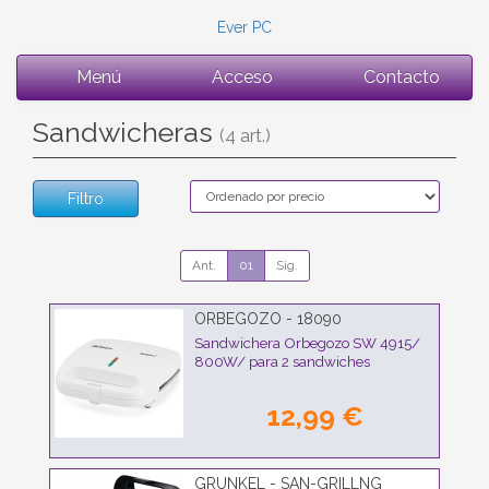
Ever PC
Menú
Acceso
Contacto
Sandwicheras
(4 art.)
Filtro
Ant.
01
Sig.
ORBEGOZO - 18090
Sandwichera Orbegozo SW 4915/
800W/ para 2 sandwiches
12,99 €
GRUNKEL - SAN-GRILLNG