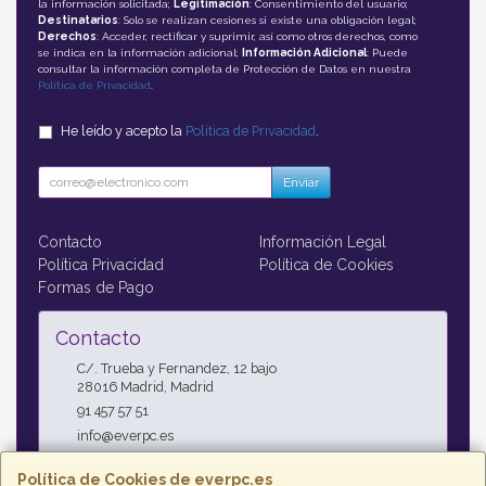
la información solicitada;
Legitimación
: Consentimiento del usuario;
Destinatarios
: Solo se realizan cesiones si existe una obligación legal;
Derechos
: Acceder, rectificar y suprimir, así como otros derechos, como
se indica en la información adicional;
Información Adicional
: Puede
consultar la información completa de Protección de Datos en nuestra
Política de Privacidad
.
He leído y acepto la
Política de Privacidad
.
Enviar
Contacto
Información Legal
Política Privacidad
Política de Cookies
Formas de Pago
Contacto
C/. Trueba y Fernandez, 12 bajo
28016
Madrid
,
Madrid
91 457 57 51
info@everpc.es
Política de Cookies de everpc.es