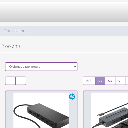
Dockstations
s
(100 art.)
Ant.
01
02
03