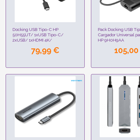
Docking USB Tipo-C HP
Pack Docking USB Tip
50H55UT/ 1xUSB Tipo-C/
Cargador Universal par
2xUSB/ 1xHDMI 4K/
HP 9H0H9AA
1xDisplayPort/ 1xRJ45/ 1xUSB
79,99 €
105,00
Tipo-C PD