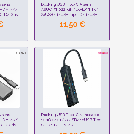
isens
Docking USB Tipo-C Aisens
HDMI 4K/
ASUC-5P022-GR/ 1xHDMI 4K/
 PD/ Gris
2xUSB/ 1xUSB Tipo-C/ 1xUSB
Tipo-C PD/ Gris
€
11,50 €
isens
Docking USB Tipo-C Nanocable
HDMI 4K/
10.16.0401/ 2xUSB/ 1xUSB Tipo-
tas/ Gris
C PD/ 1xHDMI 4K