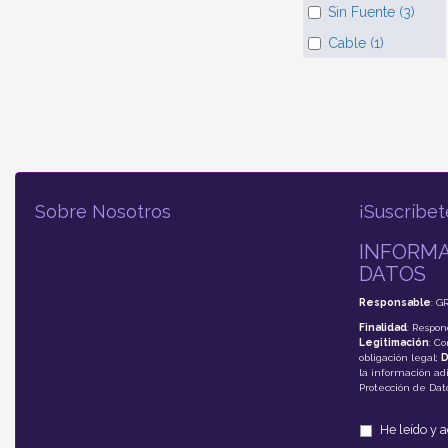
Sin Fuente (3)
Cable (1)
Sobre Nosotros
¡Suscríbet
INFORMA
DATOS
Responsable
: G
Finalidad
: Respon
Legitimación
: C
obligación legal;
D
la información adi
Protección de Da
He leído y 