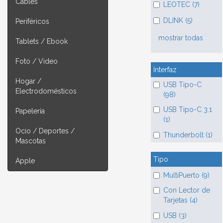
Cables
LEOTEC (7)
DLINK (5)
Periféricos
mostrar todas
Tablets / Ebook
Foto / Video
Interfaz
Hogar /
USB Tipo-C
Electrodomésticos
(98)
USB Tipo-C 3.1
Papelería
(1)
Ocio / Deportes /
Thunderbolt (1)
Mascotas
Tipo
Apple
MultiPuerto (9)
Con Lector de
Tarjetas (4)
USB (3)