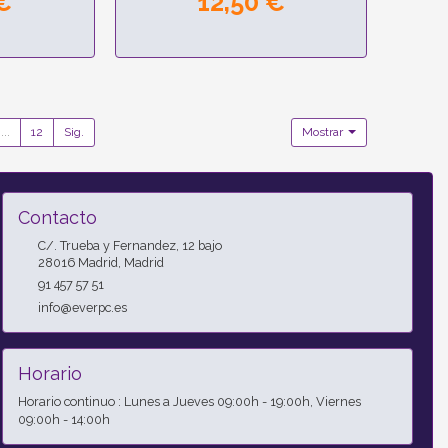
€
12,50 €
...
12
Sig.
Mostrar
Contacto
C/. Trueba y Fernandez, 12 bajo
28016
Madrid
,
Madrid
91 457 57 51
info@everpc.es
Horario
Horario continuo : Lunes a Jueves 09:00h - 19:00h, Viernes
09:00h - 14:00h