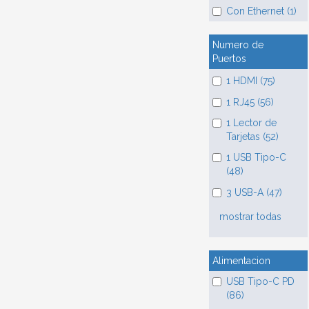
Con Ethernet (1)
Numero de
Puertos
1 HDMI (75)
1 RJ45 (56)
1 Lector de
Tarjetas (52)
1 USB Tipo-C
(48)
3 USB-A (47)
mostrar todas
Alimentacion
USB Tipo-C PD
(86)