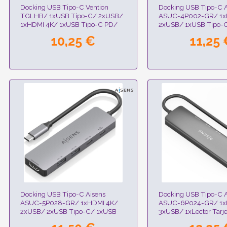
Docking USB Tipo-C Vention
Docking USB Tipo-C A
TGLHB/ 1xUSB Tipo-C/ 2xUSB/
ASUC-4P002-GR/ 1x
1xHDMI 4K/ 1xUSB Tipo-C PD/
2xUSB/ 1xUSB Tipo-C
Gris
10,25 €
11,25 
Docking USB Tipo-C Aisens
Docking USB Tipo-C A
ASUC-5P028-GR/ 1xHDMI 4K/
ASUC-6P024-GR/ 1x
2xUSB/ 2xUSB Tipo-C/ 1xUSB
3xUSB/ 1xLector Tarje
Tipo-C PD/ Gris