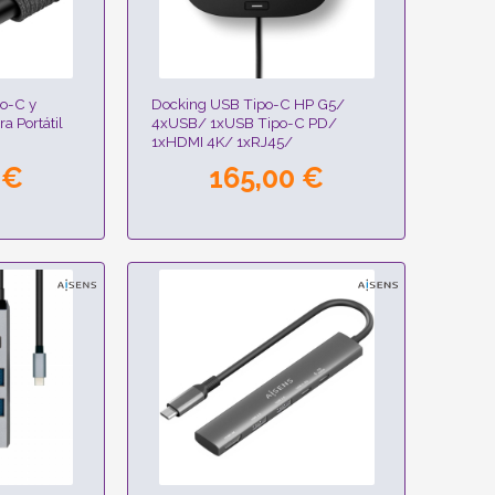
o-C y
Docking USB Tipo-C HP G5/
a Portátil
4xUSB/ 1xUSB Tipo-C PD/
1xHDMI 4K/ 1xRJ45/
2xDisplayPort
 €
165,00 €