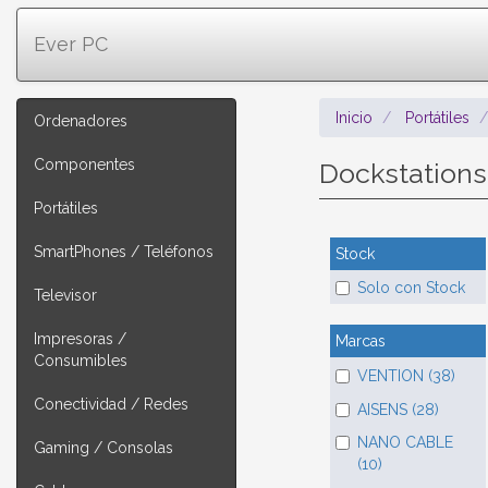
Ever PC
Inicio
Portátiles
Ordenadores
Componentes
Dockstation
Portátiles
SmartPhones / Teléfonos
Stock
Solo con Stock
Televisor
Impresoras /
Marcas
Consumibles
VENTION (38)
Conectividad / Redes
AISENS (28)
NANO CABLE
Gaming / Consolas
(10)