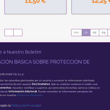
11,50 €
12,25 
Ant.
01
02
03
e a Nuestro Boletín!
CIÓN BÁSICA SOBRE PROTECCIÓN DE
RUPO EVER TSI, S.L.U.
der las consultas planteadas por el usuario y enviarle la información solicitada;
onsentimiento del usuario;
Destinatarios
: Solo se realizan cesiones si existe una
erechos
: Acceder, rectificar y suprimir, así como otros derechos, como se indica en
cional;
Información Adicional
: Puede consultar la información completa de
tos en nuestra
Política de Privacidad
.
acepto la
Política de Privacidad
.