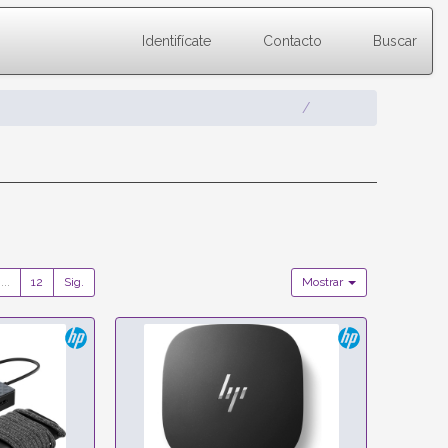
Identifícate
Contacto
Buscar
...
12
Sig.
Mostrar