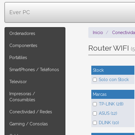
Ever PC
Inicio
Conectivid
Ordenadores
Componentes
Router WIFI
(5
Portátiles
SmartPhones / Teléfonos
Stock
Solo con Stock
Televisor
Impresoras /
Marcas
Consumibles
TP-LINK (28)
Conectividad / Redes
ASUS (12)
DLINK (10)
Gaming / Consolas