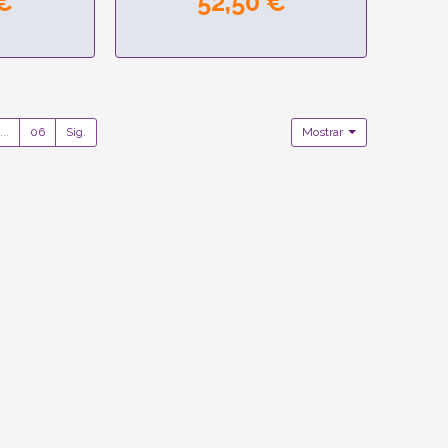
 €
52,50 €
...
06
Sig.
Mostrar