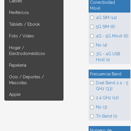
Cables
Conectividad
Movil
Periféricos
4G SIM (14)
Tablets / Ebook
5G SIM (6)
4G - 5G Móvil (6)
Foto / Video
No (4)
Hogar /
Electrodomésticos
3G - 4G USB
Host (1)
Papelería
Frecuencia Band
Ocio / Deportes /
Dual Band 2.4 - 5
Mascotas
GHz (33)
Apple
2.4 GHz (12)
No (3)
Tri-Band (1)
Numero de