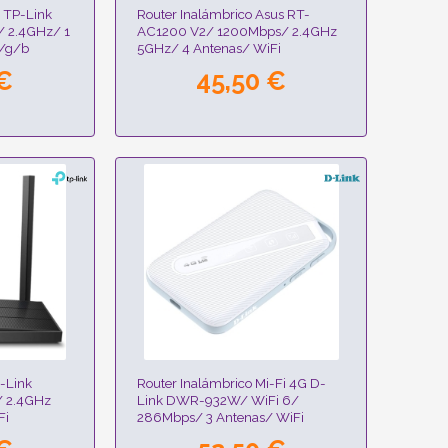
G TP-Link
Router Inalámbrico Asus RT-
 2.4GHz/ 1
AC1200 V2/ 1200Mbps/ 2.4GHz
n/g/b
5GHz/ 4 Antenas/ WiFi
802.11ac/n/a/ - n/b/g
 €
45,50 €
-Link
Router Inalámbrico Mi-Fi 4G D-
/ 2.4GHz
Link DWR-932W/ WiFi 6/
Fi
286Mbps/ 3 Antenas/ WiFi
802.11 ax/n/g/b