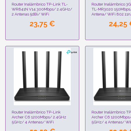
Router Inalámbrico TP-Link TL-
Router Inalámbrico 3
WR841N V14 300Mbps/ 2.4GHz/
TL-MR3020 150Mbps/
2 Antenas 5dBi/ WiFi
Antena/ WiFi 802.11
802.11n/g/b
23,75 €
24,25
Router Inalámbrico TP-Link
Router Inalámbrico TP
Archer C6 1200Mbps/ 2.4GHz
Archer C6 1200Mbps
5GHz/ 4 Antenas/ WiFi
5GHz/ 4 Antenas/ Wi
802.11ac/n/a - b/g/n
802.11ac/n/a - b/g/n