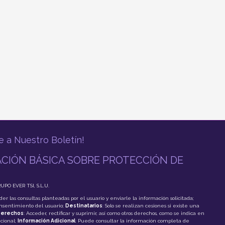
e a Nuestro Boletín!
CIÓN BÁSICA SOBRE PROTECCIÓN DE
RUPO EVER TSI, S.L.U.
der las consultas planteadas por el usuario y enviarle la información solicitada;
onsentimiento del usuario;
Destinatarios
: Solo se realizan cesiones si existe una
erechos
: Acceder, rectificar y suprimir, así como otros derechos, como se indica en
cional;
Información Adicional
: Puede consultar la información completa de