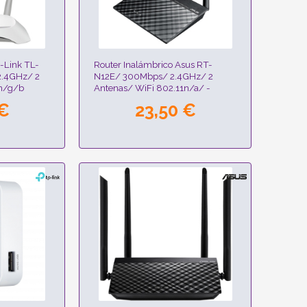
-Link TL-
Router Inalámbrico Asus RT-
.4GHz/ 2
N12E/ 300Mbps/ 2.4GHz/ 2
1n/g/b
Antenas/ WiFi 802.11n/a/ -
n/b/g
 €
23,50 €