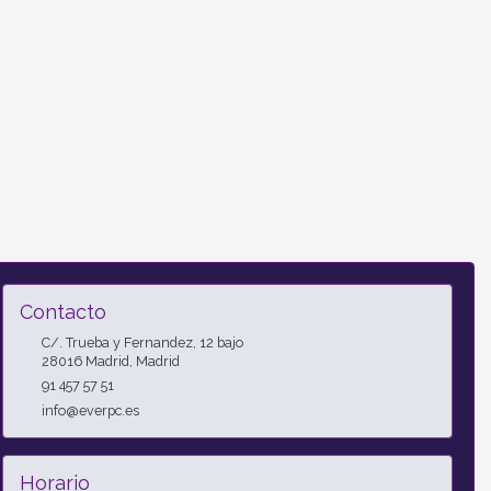
Contacto
C/. Trueba y Fernandez, 12 bajo
28016
Madrid
,
Madrid
91 457 57 51
info@everpc.es
Horario