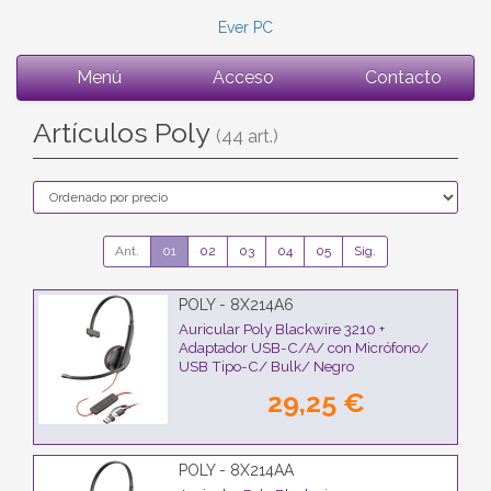
Ever PC
Menú
Acceso
Contacto
Artículos Poly
(44 art.)
Ant.
01
02
03
04
05
Sig.
POLY - 8X214A6
Auricular Poly Blackwire 3210 +
Adaptador USB-C/A/ con Micrófono/
USB Tipo-C/ Bulk/ Negro
29,25 €
POLY - 8X214AA