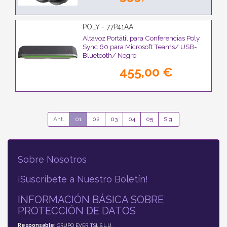
POLY - 77P41AA
Altavoz Portátil para Conferencias Poly
Sync 60 para Microsoft Teams/ USB-
Bluetooth/ Negro
455,00 €
Ant.
01
02
03
04
05
Sig.
Sobre Nosotros
¡Suscríbete a Nuestro Boletín!
INFORMACIÓN BÁSICA SOBRE
PROTECCIÓN DE DATOS
Responsable
: GRUPO EVER TSI, S.L.U.