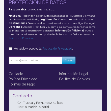
PROTECCIÓN DE DATOS
Responsable
: GRUPO EVER TSI, S.L.U.
Finalidad
: Responder las consultas planteadas por el usuario y enviarle
la información solicitada;
Legitimación
: Consentimiento del usuario;
Destinatarios
: Solo se realizan cesiones si existe una obligación legal;
Derechos
: Acceder, rectificar y suprimir, así como otros derechos, como
se indica en la información adicional;
Información Adicional
: Puede
consultar la información completa de Protección de Datos en nuestra
Política de Privacidad
.
He leído y acepto la
Política de Privacidad
.
Enviar
Contacto
Información Legal
Política Privacidad
Política de Cookies
Formas de Pago
Contacto
C/. Trueba y Fernandez, 12 bajo
28016
Madrid
,
Madrid