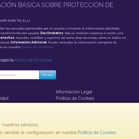
CIÓN BÁSICA SOBRE PROTECCIÓN DE
RUPO EVER TSI, S.L.U.
der las consultas planteadas por el usuario y enviarle la información solicitada;
onsentimiento del usuario;
Destinatarios
: Solo se realizan cesiones si existe una
erechos
: Acceder, rectificar y suprimir, así como otros derechos, como se indica en
cional;
Información Adicional
: Puede consultar la información completa de
tos en nuestra
Política de Privacidad
.
acepto la
Política de Privacidad
.
Enviar
Información Legal
cidad
Política de Cookies
ago
 nuestros servicios.
 cambiar la configuración, en nuestra
, , , , España. - C.I.F.: B85853992 - Tfno:
Política de Cookies
.