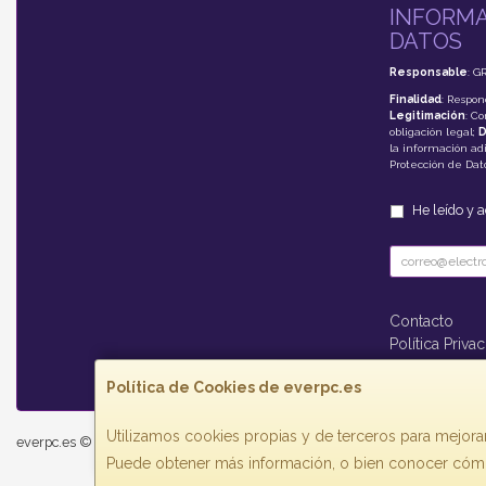
INFORMA
DATOS
Responsable
: G
Finalidad
: Respon
Legitimación
: C
obligación legal;
D
la información adi
Protección de Da
He leído y 
Contacto
Política Priva
Formas de P
Política de Cookies de everpc.es
Utilizamos cookies propias y de terceros para mejorar
everpc.es © 2026
Puede obtener más información, o bien conocer cómo