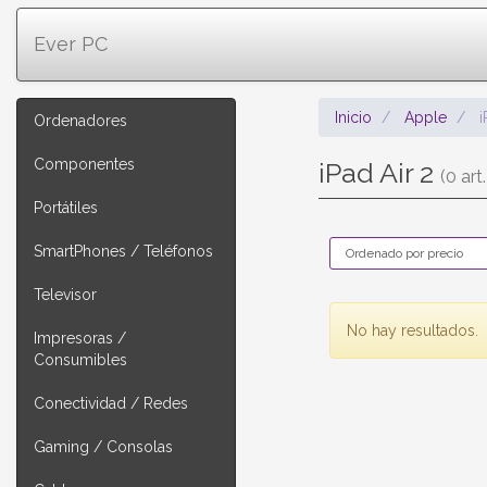
Ever PC
Inicio
Apple
i
Ordenadores
Componentes
iPad Air 2
(0 art.
Portátiles
SmartPhones / Teléfonos
Televisor
No hay resultados.
Impresoras /
Consumibles
Conectividad / Redes
Gaming / Consolas