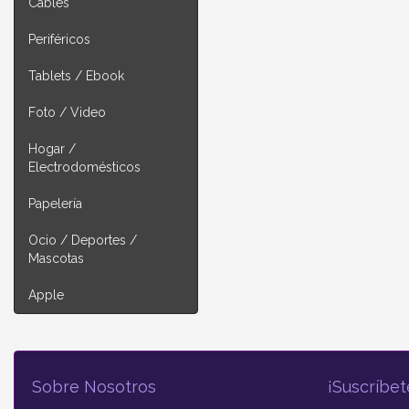
Cables
Periféricos
Tablets / Ebook
Foto / Video
Hogar /
Electrodomésticos
Papelería
Ocio / Deportes /
Mascotas
Apple
Sobre Nosotros
¡Suscríbet