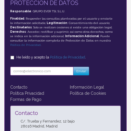
PROTECCIÓN DE DATOS
Responsable
: GRUPO EVER TSI, S.L.U.
Finalidad
: Responder las consultas planteadas por el usuario y enviarle
la información solicitada;
Legitimación
: Consentimiento del usuario;
Destinatarios
: Solo se realizan cesiones si existe una obligación legal;
Derechos
: Acceder, rectificar y suprimir, así como otros derechos, como
se indica en la información adicional;
Información Adicional
: Puede
consultar la información completa de Protección de Datos en nuestra
Política de Privacidad
.
He leído y acepto la
Política de Privacidad
.
Enviar
Contacto
Información Legal
Política Privacidad
Política de Cookies
Formas de Pago
Contacto
C/. Trueba y Fernandez, 12 bajo
28016
Madrid
,
Madrid