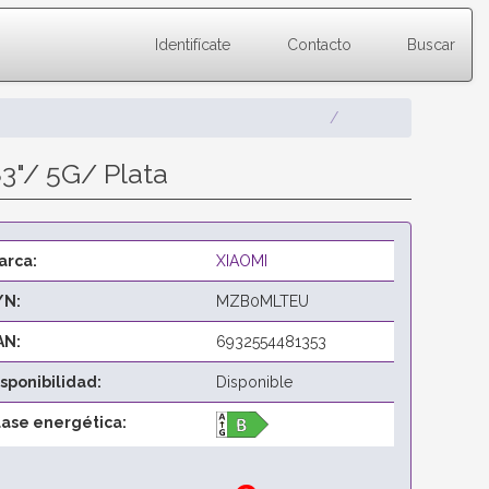
Identifícate
Contacto
Buscar
"/ 5G/ Plata
arca:
XIAOMI
/N:
MZB0MLTEU
AN:
6932554481353
isponibilidad:
Disponible
lase energética: