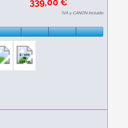
339,00 €
*IVA y CANON Incluido
5 - 100
W
USB PD