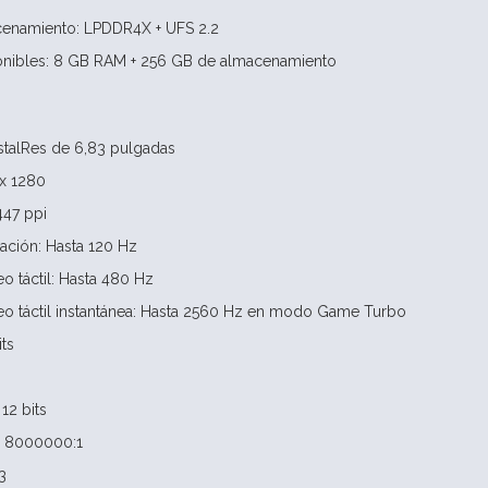
enamiento: LPDDR4X + UFS 2.2
onibles: 8 GB RAM + 256 GB de almacenamiento
stalRes de 6,83 pulgadas
 x 1280
447 ppi
zación: Hasta 120 Hz
o táctil: Hasta 480 Hz
eo táctil instantánea: Hasta 2560 Hz en modo Game Turbo
ts
12 bits
e: 8000000:1
3