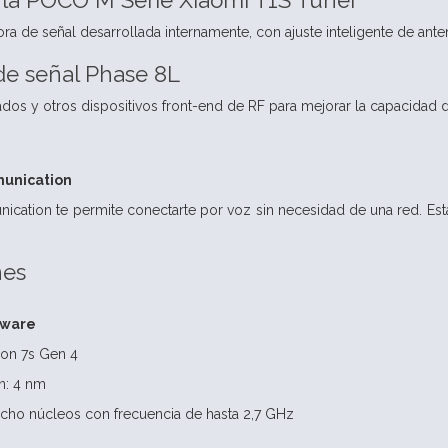
e la POCO M Serie
Xiaomi T1S Tuner
a de señal desarrollada internamente, con ajuste inteligente de ante
de señal Phase 8L
dos y otros dispositivos front-end de RF para mejorar la capacidad d
munication
ication te permite conectarte por voz sin necesidad de una red. E
nes
dware
on 7s Gen 4
n: 4 nm
cho núcleos con frecuencia de hasta 2,7 GHz