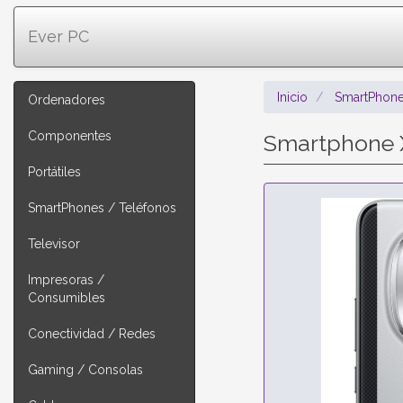
Ever PC
Inicio
SmartPhone
Ordenadores
Componentes
Smartphone 
Portátiles
SmartPhones / Teléfonos
Televisor
Impresoras /
Consumibles
Conectividad / Redes
Gaming / Consolas