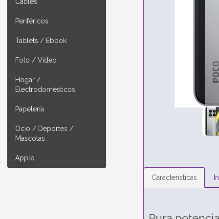
Cables
Periféricos
Tablets / Ebook
Foto / Video
Hogar /
Electrodomésticos
Papelería
Ocio / Deportes /
Mascotas
Apple
Características
I
Pura potencia.