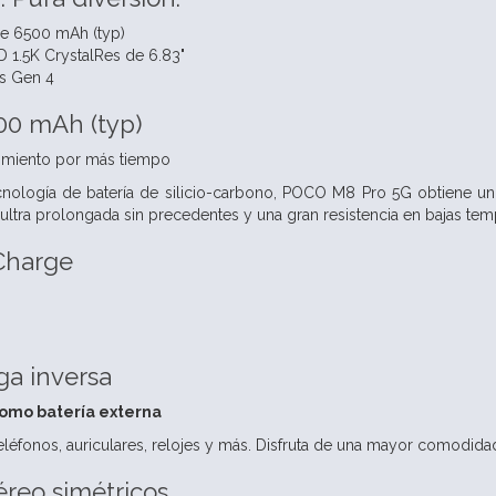
de 6500 mAh (typ)
 1.5K CrystalRes de 6.83"
s Gen 4
00 mAh (typ)
enimiento por más tiempo
nología de batería de silicio-carbono, POCO M8 Pro 5G obtiene un 
 ultra prolongada sin precedentes y una gran resistencia en bajas tem
Charge
%
ga inversa
omo batería externa
eléfonos, auriculares, relojes y más. Disfruta de una mayor comodida
éreo simétricos