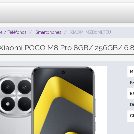
s / Teléfonos
Smartphones
XIAOMI MZB0MLTEU
Xiaomi POCO M8 Pro 8GB/ 256GB/ 6.83
M
P
E
D
C