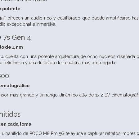
y potente
15F ofrecen un audio rico y equilibrado que puede amplificarse has
dio excepcional e inmersiva.
 7s Gen 4
do de 4 nm
 cuenta con una potente arquitectura de ocho núcleos diseñada pa
yor eficiencia y una duración de la batería más prolongada.
800
ematográfico
sor más grande y un rango dinámico alto de 13,2 EV cinematográfic
nítidos
l en cada toma
o ultranítido de POCO M8 Pro 5G te ayuda a capturar retratos impresi