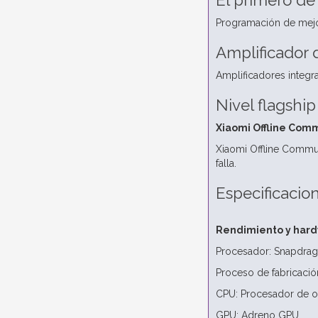
El primero d
Programación de mejor
Amplificador 
Amplificadores integra
Nivel flagship
Xiaomi Offline Com
Xiaomi Offline Commun
falla.
Especificacio
Rendimiento y har
Procesador: Snapdrag
Proceso de fabricació
CPU: Procesador de o
GPU: Adreno GPU