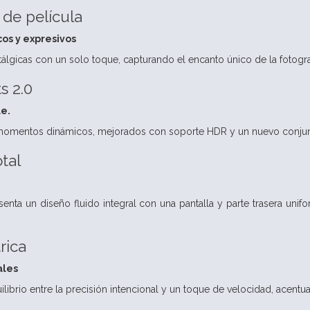
 de película
os y expresivos
tálgicas con un solo toque, capturando el encanto único de la fotogra
s 2.0
le.
omentos dinámicos, mejorados con soporte HDR y un nuevo conjun
tal
ta un diseño fluido integral con una pantalla y parte trasera uni
rica
ales
ilibrio entre la precisión intencional y un toque de velocidad, acentuad