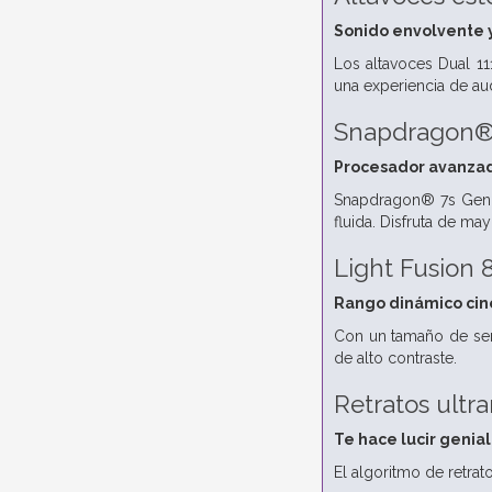
Sonido envolvente 
Los altavoces Dual 11
una experiencia de au
Snapdragon®
Procesador avanza
Snapdragon® 7s Gen 4
fluida. Disfruta de ma
Light Fusion 
Rango dinámico cin
Con un tamaño de sen
de alto contraste.
Retratos ultra
Te hace lucir genia
El algoritmo de retrat